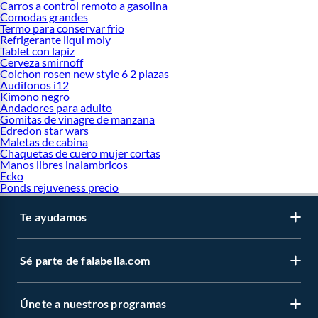
Carros a control remoto a gasolina
Comodas grandes
Termo para conservar frio
Refrigerante liqui moly
Tablet con lapiz
Cerveza smirnoff
Colchon rosen new style 6 2 plazas
Audifonos i12
Kimono negro
Andadores para adulto
Gomitas de vinagre de manzana
Edredon star wars
Maletas de cabina
Chaquetas de cuero mujer cortas
Manos libres inalambricos
Ecko
Ponds rejuveness precio
Te ayudamos
Sé parte de falabella.com
Únete a nuestros programas