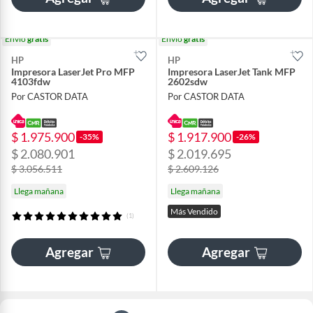
Envío
gratis
Envío
gratis
HP
HP
Impresora LaserJet Pro MFP
Impresora LaserJet Tank MFP
4103fdw
2602sdw
Por CASTOR DATA
Por CASTOR DATA
$ 1.975.900
$ 1.917.900
-35%
-26%
$ 2.080.901
$ 2.019.695
$ 3.056.511
$ 2.609.126
Llega mañana
Llega mañana
Más Vendido
(1)
Agregar
Agregar