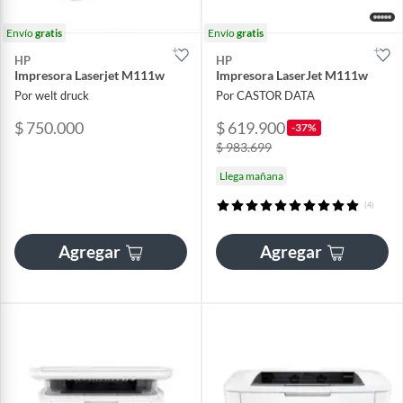
Envío
gratis
Envío
gratis
HP
HP
Impresora Laserjet M111w
Impresora LaserJet M111w
Por welt druck
Por CASTOR DATA
$ 750.000
$ 619.900
-37%
$ 983.699
Llega mañana
(4)
Agregar
Agregar