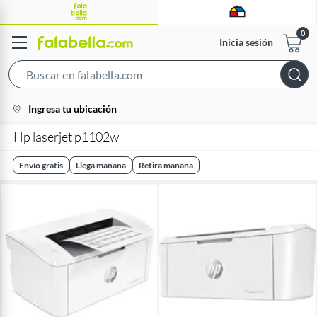
Inicia sesión
Search
Bar
location-
Ingresa tu ubicación
icon
Hp laserjet p1102w
Envío gratis
Llega mañana
Retira mañana