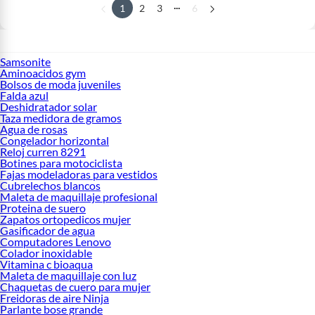
...
1
2
3
6
Samsonite
Aminoacidos gym
Bolsos de moda juveniles
Falda azul
Deshidratador solar
Taza medidora de gramos
Agua de rosas
Congelador horizontal
Reloj curren 8291
Botines para motociclista
Fajas modeladoras para vestidos
Cubrelechos blancos
Maleta de maquillaje profesional
Proteina de suero
Zapatos ortopedicos mujer
Gasificador de agua
Computadores Lenovo
Colador inoxidable
Vitamina c bioaqua
Maleta de maquillaje con luz
Chaquetas de cuero para mujer
Freidoras de aire Ninja
Parlante bose grande