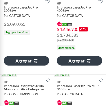
HP
HP
Impresora LaserJet Pro
Impresora LaserJet Pro
3003dw
4003dw
Por CASTOR DATA
Por CASTOR DATA
$ 3.097.055
$ 1.646.900
-25%
Llega
gratis
mañana
$ 1.734.583
$ 2.208.168
Llega mañana
Agregar
Agregar
Envío
gratis
Envío
gratis
HP
HP
Impresora laserjet M501dn
Impresora LaserJet Pro MFP
Monocromática Enterprise
3103fdw
Por COMPU IMPRESION
Por CASTOR DATA