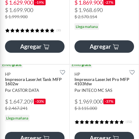
$ 1.629.900
$ 1.869.900
-19%
-27%
$ 1.699.900
$ 1.968.690
$ 1.999.900
$ 2.570.154
Llega mañana
(30)
Agregar
Agregar
Envío
gratis
Envío
gratis
HP
HP
Impresora LaserJet Tank MFP
Impresora LaserJet Pro MFP
1602w
4103fdw
Por CASTOR DATA
Por INTECO MC SAS
$ 1.647.209
$ 1.969.000
-33%
-37%
$ 2.467.241
$ 3.115.000
Llega mañana
(152)
Agregar
Agregar