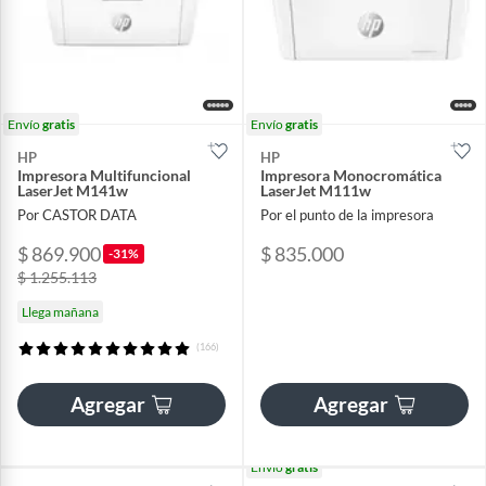
Envío
gratis
Envío
gratis
HP
HP
Impresora Multifuncional
Impresora Monocromática
LaserJet M141w
LaserJet M111w
Por CASTOR DATA
Por el punto de la impresora
$ 869.900
$ 835.000
-31%
$ 1.255.113
Llega mañana
(166)
Agregar
Agregar
Envío
gratis