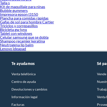
Talla s
Kit de maquillaje para ninas
Bubble gummers
Impresora epson l3150
Plancha para comidas rápidas
Gafas de sol para hombre Cartier
Triciclos y correpasillos
Bicicleta gw lynx
Tablet con windows
Celular samsung que se dobla
Shampoo recamier keratina
Neutrogena lip balm
Lenovo ideapad
Te ayudamos
Sé pa
Venta telefónica
Vende 
Centro de ayuda
Nuestr
Devoluciones y cambios
Trabaj
Información legal
Venta
Facturas
Prove