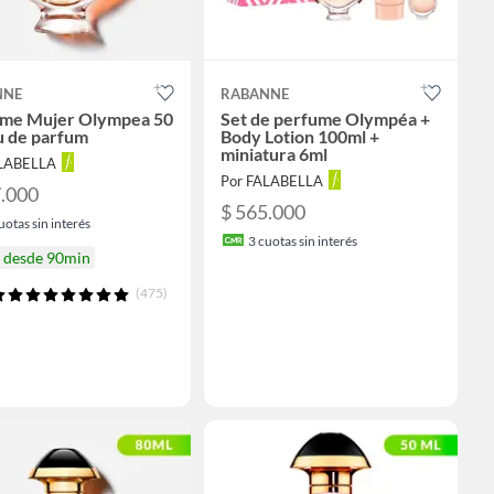
NNE
RABANNE
me Mujer Olympea 50
Set de perfume Olympéa +
u de parfum
Body Lotion 100ml +
miniatura 6ml
ALABELLA
Por FALABELLA
7.000
$ 565.000
uotas sin interés
3
cuotas sin interés
a desde 90min
(475)