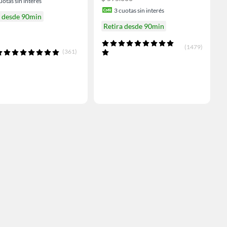
uotas sin interés
3
cuotas sin interés
a desde 90min
Retira desde 90min
(1479)
(361)