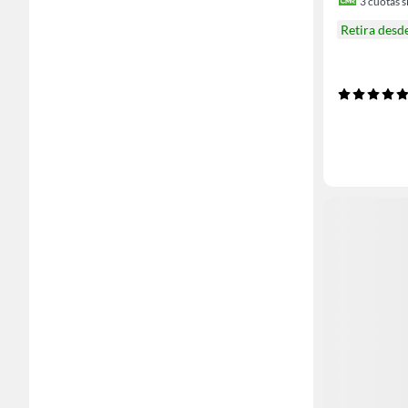
3
cuotas si
Retira desd