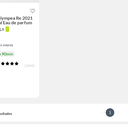
lympea Re 2021
l Eau de parfum
LLA
n interés
e 90min
(1491)
1
sultados