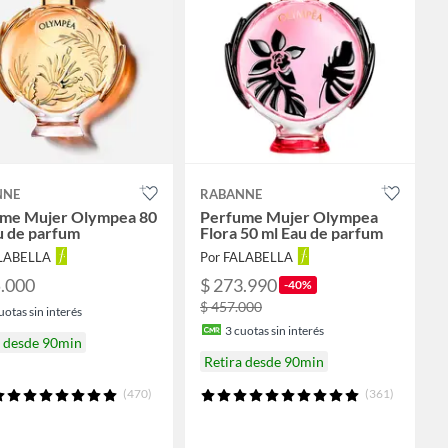
NNE
RABANNE
me Mujer Olympea 80
Perfume Mujer Olympea
u de parfum
Flora 50 ml Eau de parfum
ALABELLA
Por FALABELLA
5.000
$ 273.990
-40%
$ 457.000
uotas sin interés
3
cuotas sin interés
a desde 90min
Retira desde 90min
(470)
(361)