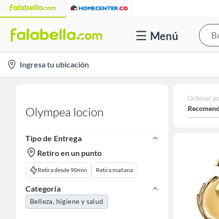
Menú
location-
Ingresa tu ubicación
icon
Ordenar po
Recomend
Olympea locion
Tipo de Entrega
Retiro en un punto
Retira desde 90min
Retira mañana
Categoría
Belleza, higiene y salud