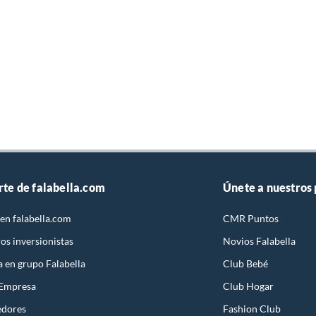
rte de falabella.com
Únete a nuestros
en falabella.com
CMR Puntos
os inversionistas
Novios Falabella
a en grupo Falabella
Club Bebé
 Empresa
Club Hogar
edores
Fashion Club