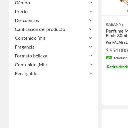
Género
Precio
Descuentos
RABANNE
Calificación del producto
Perfume M
Elixir 80ml 
Contenido (ml)
Por FALABE
Fragancia
$ 654.000
Formato belleza
3
cuotas si
Contenido (ML)
Retira desd
Recargable