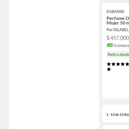
RABANNE
Perfume O
Mujer 50 m
Por FALABE
$ 457.000
3
cuotas si
Retira desd
1 - 13 de 13 Re