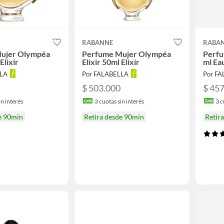
RABANNE
RABA
ujer Olympéa
Perfume Mujer Olympéa
Perfu
Elixir
Elixir 50ml Elixir
ml Ea
LLA
Por FALABELLA
Por F
$ 503.000
$ 45
n interés
3
cuotas sin interés
3
c
e 90min
Retira desde 90min
Retir