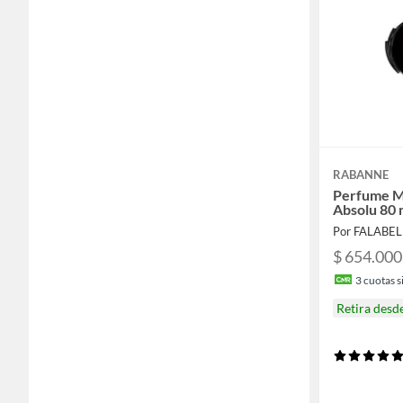
RABANNE
Perfume M
Absolu 80 
Por FALABE
$ 654.000
3
cuotas si
Retira desd