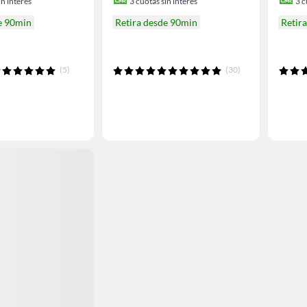
n interés
3
cuotas sin interés
3
c
e 90min
Retira desde 90min
Retir
(5)
(30)