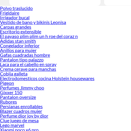
Polvo traslucido
Frigidaire
Irrigador bucal
Vestido de bano y bikinis Leonisa
Carpas grandes
Escritorio extensible
El payaso plim plim un h roe del coraz n
Adidas stan smith
Congelador inferior
Anillos para mujer
Gafas cuadradas hombre
Pantalon tipo palazzo
Laca para el cabello en spray
Crema cerave para manchas
Cobija galleta
Electrodomesticos cocina Holstein housewares
Pigeon
Perfumes Jimmy choo
Gixxer 150
Pantalon oversize
Rubores
Persianas enrollables
Blazer cuadros mujer
Perfume dior joy by dior
Clue juego de mesa
Lego marvel
Xiaomi poco x6 pro