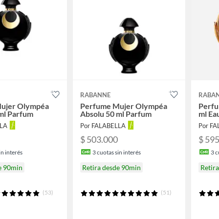
RABANNE
RABA
ujer Olympéa
Perfume Mujer Olympéa
Perfu
ml Parfum
Absolu 50 ml Parfum
ml Ea
LLA
Por FALABELLA
Por F
$ 503.000
$ 59
n interés
3
cuotas sin interés
3
c
e 90min
Retira desde 90min
Retir
(53)
(51)