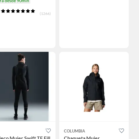
ira desde 90min
(1266)
COLUMBIA
eco Mujer Swift TF Fill
Chaqueta Mujer