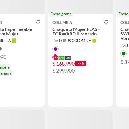
Envío
gratis
Enví
O
COLUMBIA
COL
ta Impermeable
Chaqueta Mujer FLASH
Cha
iva Mujer
FORWARD II Morado
SWI
Ver
ABELLA
Por FORUS COLOMBIA
Por 
990
$ 3
$ 168.990
-44%
añana
$ 299.900
mañana