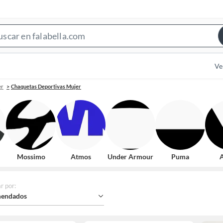
Search
Bar
Ve
er
Chaquetas Deportivas Mujer
Mossimo
Atmos
Under Armour
Puma
A
r por
:
endados