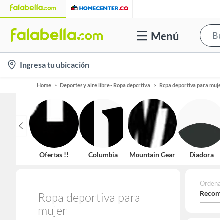
Menú
location-
Ingresa tu ubicación
icon
Home
Deportes y aire libre - Ropa deportiva
Ropa deportiva para muj
Ofertas !!
Columbia
Mountain Gear
Diadora
Ordena
Recom
Ropa deportiva para
mujer