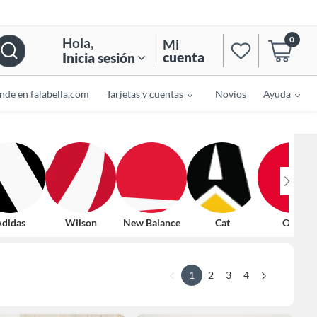
0
Hola
,
Mi
cuenta
Inicia sesión
nde en falabella.com
Tarjetas y cuentas
Novios
Ayuda
didas
Wilson
New Balance
Cat
Ostu
1
2
3
4