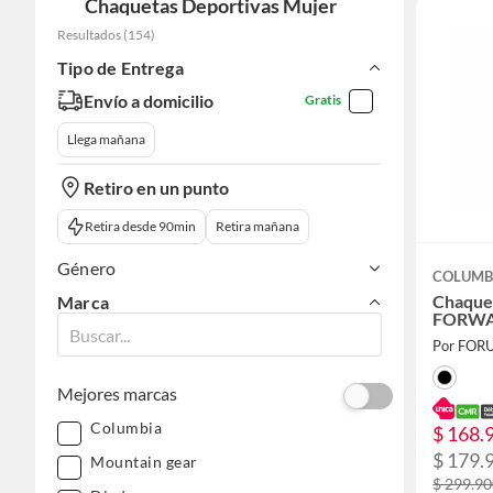
Chaquetas Deportivas Mujer
Resultados
(
154
)
Tipo de Entrega
Envío a domicilio
Gratis
Llega mañana
Retiro en un punto
Retira desde 90min
Retira mañana
Género
COLUMB
Chaque
Marca
FORWAR
Por FOR
Mejores marcas
Columbia
$ 168.
$ 179.
Mountain gear
$ 299.9