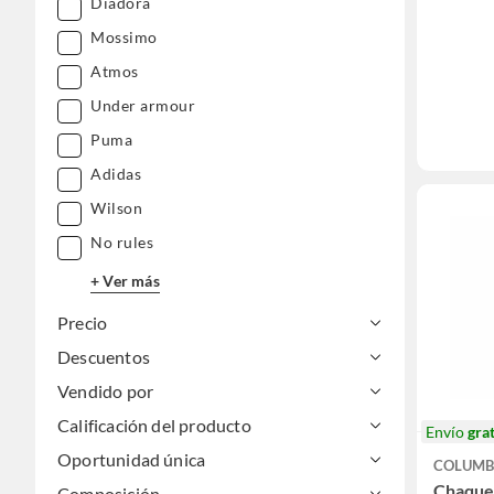
Diadora
Mossimo
Atmos
Under armour
Puma
Adidas
Wilson
No rules
+ Ver más
Precio
Descuentos
Vendido por
Calificación del producto
Envío
grat
Oportunidad única
COLUMB
Chaquet
Composición