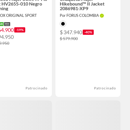
t HV2655-010 Negro
Hikebound™ II Jacket
ning
2086981-XP9
FOX ORIGINAL SPORT
Por FORUS COLOMBIA
64.900
-19%
$ 347.940
-40%
94.950
$ 579.900
9.950
Patrocinado
Patrocinado