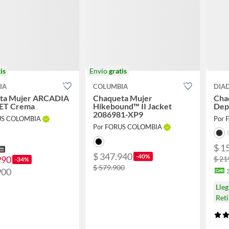
is
Envío
gratis
IA
COLUMBIA
DIA
ta Mujer ARCADIA
Chaqueta Mujer
Cha
KET Crema
Hikebound™ II Jacket
Dep
2086981-XP9
US COLOMBIA
Por 
Por FORUS COLOMBIA
$ 1
$ 347.940
-40%
990
$ 21
-34%
$ 579.900
900
Lle
Ret