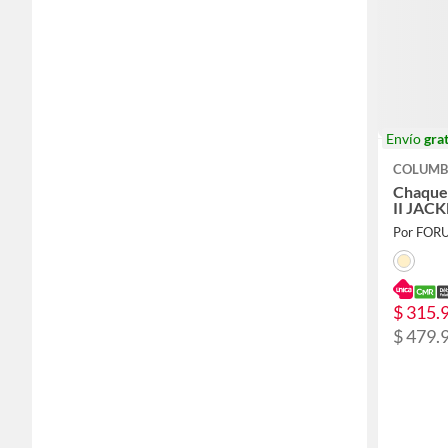
Envío
grat
COLUMB
Chaque
II JAC
Por FOR
$ 315.
$ 479.