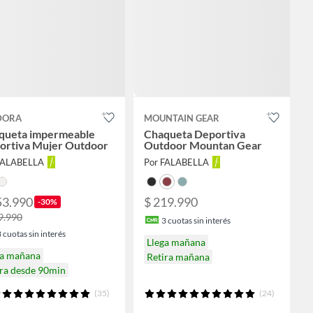
DORA
MOUNTAIN GEAR
queta impermeable
Chaqueta Deportiva
ortiva Mujer Outdoor
Outdoor Mountan Gear
FALABELLA
Por FALABELLA
53.990
$ 219.990
-30%
9.990
3
cuotas sin interés
3
cuotas sin interés
Llega mañana
ga mañana
Retira mañana
ira desde 90min
(35)
(24)