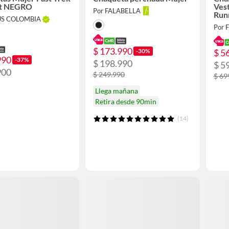
ket NEGRO
Ves
Por FALABELLA
Run
US COLOMBIA
Por 
$ 173.990
-30%
$ 5
990
-37%
$ 198.990
$ 5
900
$ 249.990
$ 69
Llega mañana
Retira desde 90min
(14)