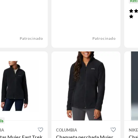
Ret
Patrocinado
Patrocinado
is
IA
COLUMBIA
NIKE
as Mujer Fast Trek
Chaqueta perchada Mujer
Chal