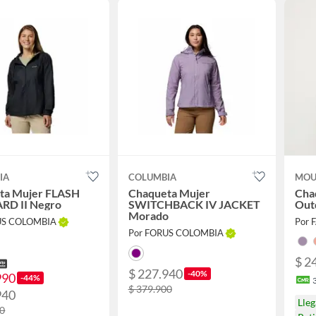
IA
COLUMBIA
MOU
ta Mujer FLASH
Chaqueta Mujer
Cha
D II Negro
SWITCHBACK IV JACKET
Out
Morado
US COLOMBIA
Por 
Por FORUS COLOMBIA
$ 2
$ 227.940
-40%
990
-44%
$ 379.900
940
Lle
00