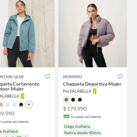
NTAIN GEAR
MOSSIMO
queta Cortaviento
Chaqueta Deportiva Mujer
door Mujer
Por FALABELLA
FALABELLA
$ 179.990
49.990
3
cuotas sin interés
3
cuotas sin interés
Llega mañana
ga mañana
Retira desde 90min