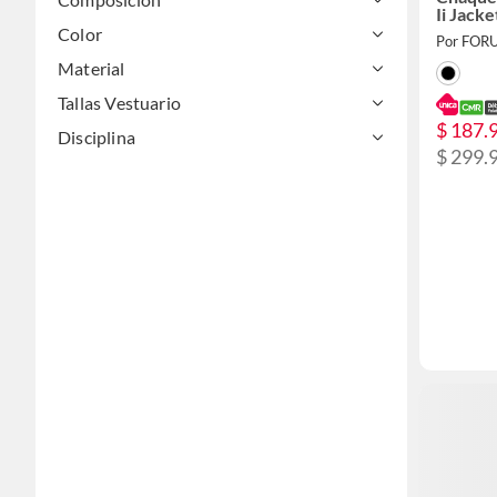
Ii Jac
Color
Por FOR
Material
Tallas Vestuario
$ 187.
Disciplina
$ 299.