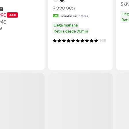
$ 8
$ 229.990
Lle
990
-44%
3
cuotas sin interés
Ret
940
Llega mañana
00
Retira desde 90min
(45)