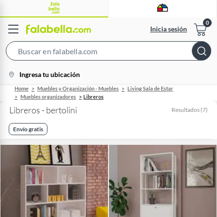
Inicia sesión
Search
Bar
location-
Ingresa tu ubicación
icon
Home
Muebles y Organización - Muebles
Living Sala de Estar
Muebles organizadores
Libreros
Libreros - bertolini
Resultados
(
7
)
Envío gratis