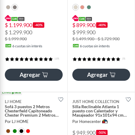
$ 1.199.900
$ 899.900
-40%
-40%
$ 1.299.900
$ 999.900
$ 1.999.900
$ 1.499.900 - $ 1.729.900
6
cuotas sin interés
6
cuotas sin interés
(69)
(9)
Agregar
Agregar
Envío
gratis
LJ HOME
JUST HOME COLLECTION
Sofá 3 puestos 2 Metros
Silla Reclinable Atlanta 1
Chesterfield Capitoneado
puesto con Calentador y
Chester Premium 2 Metros
Masajeador 91x101x94 cm
Chester
Negro
Por LJ HOME
Por Homecenter
$ 949.900
-50%