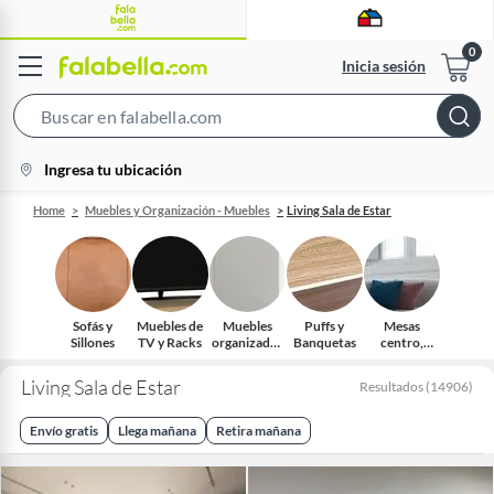
Inicia sesión
Search
Bar
location-
Ingresa tu ubicación
icon
Home
Muebles y Organización - Muebles
Living Sala de Estar
Sofás y
Muebles de
Muebles
Puffs y
Mesas
Sillones
TV y Racks
organizador
Banquetas
centro,
es
auxiliares y
arrimos
Living Sala de Estar
Resultados
(
14906
)
Envío gratis
Llega mañana
Retira mañana