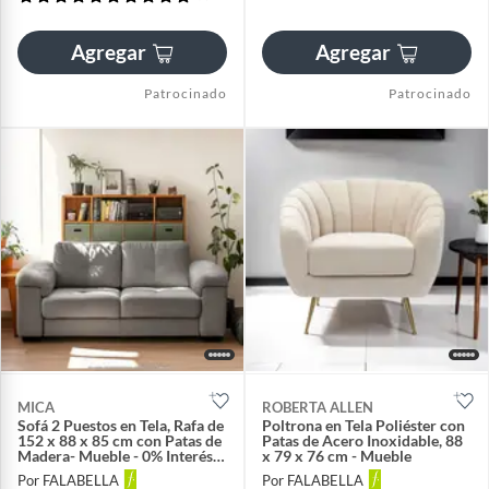
Agregar
Agregar
Patrocinado
Patrocinado
MICA
ROBERTA ALLEN
Sofá 2 Puestos en Tela, Rafa de
Poltrona en Tela Poliéster con
152 x 88 x 85 cm con Patas de
Patas de Acero Inoxidable, 88
Madera- Mueble - 0% Interés a
x 79 x 76 cm - Mueble
3, 6 o 12 Cuotas Pagando con
Por FALABELLA
Por FALABELLA
tu CMR Banco Falabella