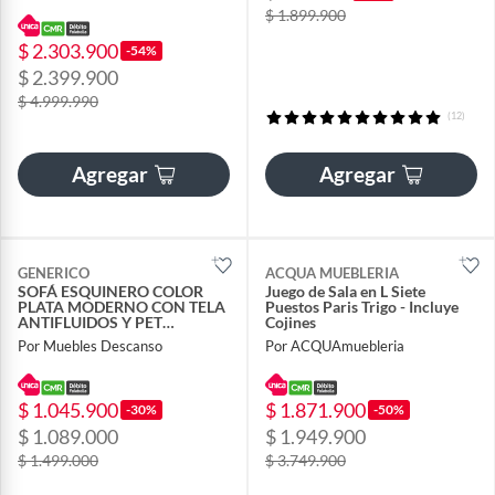
$ 1.899.900
$ 2.303.900
-54%
$ 2.399.900
$ 4.999.990
(12)
Agregar
Agregar
GENERICO
ACQUA MUEBLERIA
SOFÁ ESQUINERO COLOR
Juego de Sala en L Siete
PLATA MODERNO CON TELA
Puestos Paris Trigo - Incluye
ANTIFLUIDOS Y PET
Cojines
FRIENDLY
Por Muebles Descanso
Por ACQUAmuebleria
$ 1.045.900
$ 1.871.900
-30%
-50%
$ 1.089.000
$ 1.949.900
$ 1.499.000
$ 3.749.900