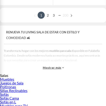
...
1
2
3
200
RENUEVA TU
LIVING SALA DE ESTAR
CON ESTILO Y
COMODIDAD 🛋️
Transforma tu hogar con los mejores
muebles para sala
disponible en Falabella
Colombia. Desde sofás modernos hasta accesorios prácticos, aquí encontrarás
lo que necesitas para crear un espacio acogedor y funcional.
Amplia variedad: Descubre desde
muebles de sala
clásicos hasta
salas
Mostrar más
modernas
.
Salas
Compra segura: Usa medios de pago locales como PSE y Efecty, y cuotas
Muebles
sin interés con tarjeta Falabella CMR.
Juegos de Sala
Flexibilidad: Disfruta de 30 días para devoluciones y opciones de
retiro en
Poltronas
tienda
con
Click & Collect
.
Sillas Reclinables
Si buscas comodidad en casa, los productos que ofrece Falabella son ideales. Los
Sofás
Sofás Cama
muebles falabella
son una excelente opción con materiales de calidad como
Sofás en L
cuero y tejidos resistentes, listos para tu día a día. El envió es rápido y seguro a
Muebles para TV