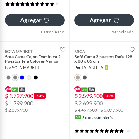
(4)
Agregar
Agregar
Patrocinado
Patrocinado
SOFA MARKET
MICA
Sofa Cama Cajon Dominica 2
Sofá Cama 3 puestos Rafa 198
Puestos Tela Colores Varios
x 88 x 85 cm
Por SOFA MARKET
Por FALABELLA
$ 1.727.900
$ 2.599.900
-40%
-42%
$ 1.799.900
$ 2.699.900
$ 2.899.900
$ 4.499.900 - $ 5.079.900
6
cuotas sin interés
(72)