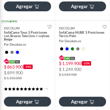
Agregar
Agregar
Envío
gratis
DECOLUM
DECOLUM
SofáCama Tous 3 Posiciones
SofáCama NUBE 3 Posiciones
con Brazos Tela Lino + cojines
Tercio Pelo
Beige
Por Decolum.co
Por Decolum.co
$ 1.199.900
-23%
$ 863.900
-34%
$ 1.249.900
$ 899.900
$ 1.549.900
$ 1.310.000
(43)
Agregar
Agregar