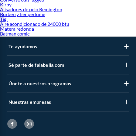
Kirby
Alisadores de pelo Remington
Burberry her perfume
Tigi
Aire acondicionado de 24000 btu
Matera redonda
Batman comic
Te ayudamos
Sé parte de falabella.com
Únete a nuestros programas
Nuestras empresas