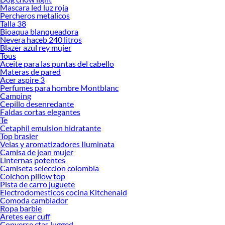
Mascara led luz roja
Percheros metalicos
Talla 38
Bioaqua blanqueadora
Nevera haceb 240 litros
Blazer azul rey mujer
Tous
Aceite para las puntas del cabello
Materas de pared
Acer aspire 3
Perfumes para hombre Montblanc
Camping
Cepillo desenredante
Faldas cortas elegantes
Te
Cetaphil emulsion hidratante
Top brasier
Velas y aromatizadores Iluminata
Camisa de jean mujer
Linternas potentes
Camiseta seleccion colombia
Colchon pillow top
Pista de carro juguete
Electrodomesticos cocina Kitchenaid
Comoda cambiador
Ropa barbie
Aretes ear cuff
Converse ctas lugged