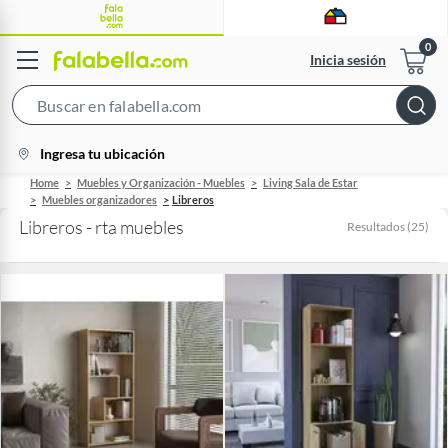
Inicia sesión
Search
Bar
location-
Ingresa tu ubicación
icon
Home
Muebles y Organización - Muebles
Living Sala de Estar
Muebles organizadores
Libreros
Libreros - rta muebles
Resultados
(
25
)