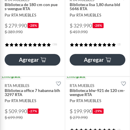
Biblioteca de 180 cm con pue
Biblioteca lisa 1,80 duna bld
s-wengue RTA
5646 RTA
Por RTA MUEBLES
Por RTA MUEBLES
$ 279.990
$ 329.990
-28%
-28%
$ 389.990
$ 459.990
(16)
(2)
Agregar
Agregar
Envío
gratis
Envío
gratis
RTA MUEBLES
RTA MUEBLES
Biblioteca office 7 habanna blh
Biblioteca blw-921 de 120 cm-
3297 RTA
wengue RTA
Por RTA MUEBLES
Por RTA MUEBLES
$ 509.990
$ 199.990
-27%
-29%
$ 699.990
$ 279.990
(1)