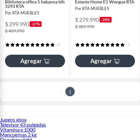
Biblioteca office 5 habanna blh
Estante Home E1 Wengue RTA
3293 RTA
Por RTA MUEBLES
Por RTA MUEBLES
$ 279.990
-28%
$ 299.990
-27%
$ 389.990
$ 409.990
(3)
(3)
Agregar
Agregar
1
Juegos xbox
Televisor 43 pulgadas
Vitamina e 1000
Mancuernas 2 kg
Dog chow light