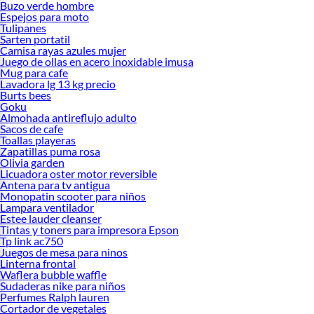
Buzo verde hombre
Espejos para moto
Tulipanes
Sarten portatil
Camisa rayas azules mujer
Juego de ollas en acero inoxidable imusa
Mug para cafe
Lavadora lg 13 kg precio
Burts bees
Goku
Almohada antireflujo adulto
Sacos de cafe
Toallas playeras
Zapatillas puma rosa
Olivia garden
Licuadora oster motor reversible
Antena para tv antigua
Monopatin scooter para niños
Lampara ventilador
Estee lauder cleanser
Tintas y toners para impresora Epson
Tp link ac750
Juegos de mesa para ninos
Linterna frontal
Waflera bubble waffle
Sudaderas nike para niños
Perfumes Ralph lauren
Cortador de vegetales