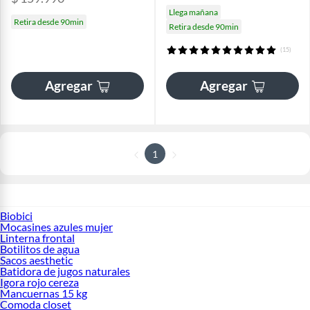
Llega mañana
Retira desde 90min
Retira desde 90min
(15)
Agregar
Agregar
1
Biobici
Mocasines azules mujer
Linterna frontal
Botilitos de agua
Sacos aesthetic
Batidora de jugos naturales
Igora rojo cereza
Mancuernas 15 kg
Comoda closet