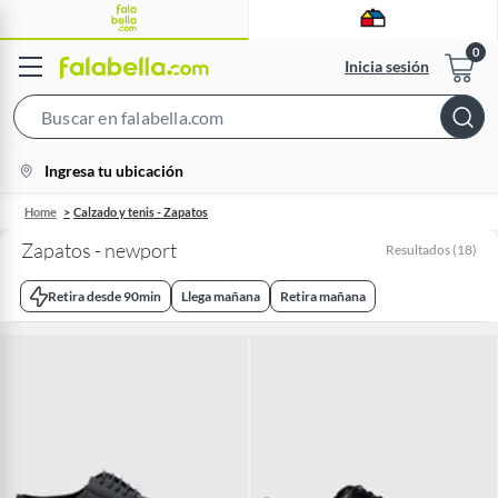
Inicia sesión
Search
Bar
location-
Ingresa tu ubicación
icon
Home
Calzado y tenis - Zapatos
Zapatos - newport
Resultados
(
18
)
Retira desde 90min
Llega mañana
Retira mañana