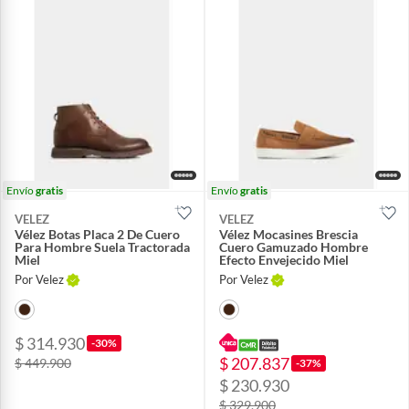
Envío
gratis
Envío
gratis
VELEZ
VELEZ
Vélez Botas Placa 2 De Cuero
Vélez Mocasines Brescia
Para Hombre Suela Tractorada
Cuero Gamuzado Hombre
Miel
Efecto Envejecido Miel
Por Velez
Por Velez
$ 314.930
-30%
$ 207.837
$ 449.900
-37%
$ 230.930
$ 329.900