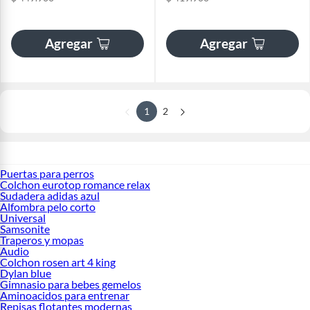
Agregar
Agregar
1
2
Puertas para perros
Colchon eurotop romance relax
Sudadera adidas azul
Alfombra pelo corto
Universal
Samsonite
Traperos y mopas
Audio
Colchon rosen art 4 king
Dylan blue
Gimnasio para bebes gemelos
Aminoacidos para entrenar
Repisas flotantes modernas