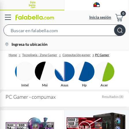
Inicia sesión
Search
Bar
location-
Ingresa tu ubicación
icon
Home
Tecnología - Zona Gamer
Computación gamer
PC Gamer
Intel
Msi
Asus
Hp
Acer
PC Gamer - compumax
Resultados
(
8
)