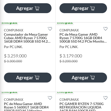
Agregar
Agregar
Envío
gratis
Envío
gratis
COMPUMAX
COMPUMAX
Computador de Mesa Gamer
PC de Mesa Gamer AMD
Cubex AMD Ryzen 7 5700G
Ryzen 7 5700G 16GB DDR4
16GB DDR4 500GB SSD M.2
500GB SSD M.2 PCIe Monitor
PCIe + Monitor 24 Full HD
Combo de Mesa Game
Por PC LINK.
Por PC LINK.
144Hz Combo
$ 3.259.000
$ 3.179.000
$ 3.300.000
$ 3.200.000
Agregar
Agregar
Envío
gratis
Envío
gratis
COMPUMAX
COMPUMAX
PC de Mesa Gamer AMD
PC GAMER RYZEN 7-5700G
Ryzen 5 5600GT 16GB DDR4
REFRIGERACION LIQUIDA
500GB SSD M.2 Monitor
16GB RAM 500GB SSD