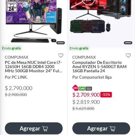
Envío
gratis
Envío
gratis
COMPUMAX
COMPUMAX
PC de Mesa NUC Intel Core i7-
Computador De Escritorio
12650H 16GB DDR4 3200
Amd RYZEN 5-5600GT RAM
MHz 500GB Monitor 24" Full
16GB Pantalla 24
HD
Por PC LINK.
Por Compumarket Bga
$ 2.790.000
$ 2.709.900
$ 2.900.000
-52%
$ 2.819.900
$ 5.629.800
Agregar
Agregar