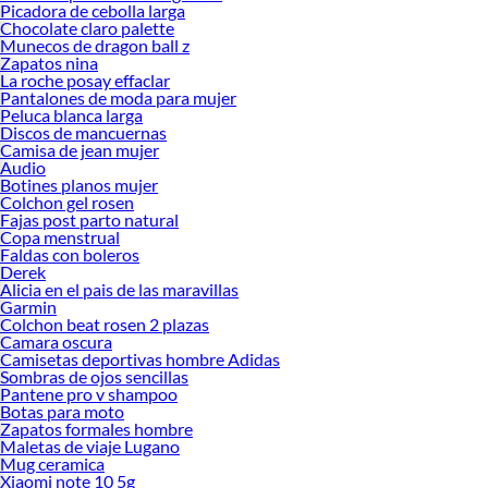
Picadora de cebolla larga
Chocolate claro palette
Munecos de dragon ball z
Zapatos nina
La roche posay effaclar
Pantalones de moda para mujer
Peluca blanca larga
Discos de mancuernas
Camisa de jean mujer
Audio
Botines planos mujer
Colchon gel rosen
Fajas post parto natural
Copa menstrual
Faldas con boleros
Derek
Alicia en el pais de las maravillas
Garmin
Colchon beat rosen 2 plazas
Camara oscura
Camisetas deportivas hombre Adidas
Sombras de ojos sencillas
Pantene pro v shampoo
Botas para moto
Zapatos formales hombre
Maletas de viaje Lugano
Mug ceramica
Xiaomi note 10 5g