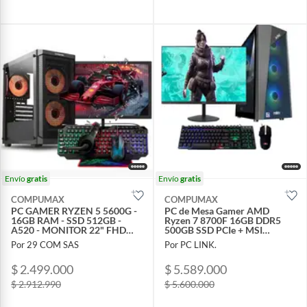
Envío
gratis
Envío
gratis
COMPUMAX
COMPUMAX
PC GAMER RYZEN 5 5600G -
PC de Mesa Gamer AMD
16GB RAM - SSD 512GB -
Ryzen 7 8700F 16GB DDR5
A520 - MONITOR 22" FHD
500GB SSD PCIe + MSI
120Hz + COMBO 2 EN 1
GeForce RTX 3050 2X 6GB +
Por 29 COM SAS
Por PC LINK.
Monitor Combo
$ 2.499.000
$ 5.589.000
$ 2.912.990
$ 5.600.000