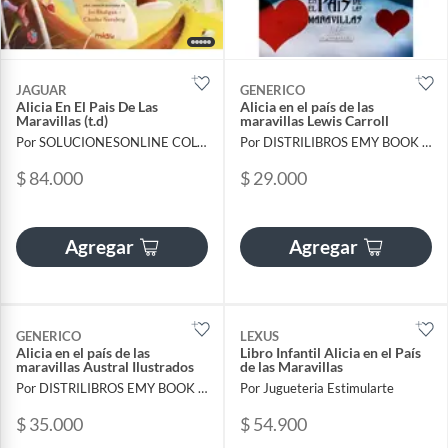
JAGUAR
GENERICO
Alicia En El Pais De Las
Alicia en el país de las
Maravillas (t.d)
maravillas Lewis Carroll
Por SOLUCIONESONLINE COLOMBIA SAS
Por DISTRILIBROS EMY BOOK SAS
$ 84.000
$ 29.000
Agregar
Agregar
GENERICO
LEXUS
Alicia en el país de las
Libro Infantil Alicia en el País
maravillas Austral Ilustrados
de las Maravillas
Por DISTRILIBROS EMY BOOK SAS
Por Jugueteria Estimularte
$ 35.000
$ 54.900