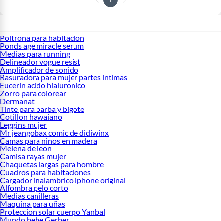
Poltrona para habitacion
Ponds age miracle serum
Medias para running
Delineador vogue resist
Amplificador de sonido
Rasuradora para mujer partes intimas
Eucerin acido hialuronico
Zorro para colorear
Dermanat
Tinte para barba y bigote
Cotillon hawaiano
Leggins mujer
Mr jeangobax comic de didiwinx
Camas para ninos en madera
Melena de leon
Camisa rayas mujer
Chaquetas largas para hombre
Cuadros para habitaciones
Cargador inalambrico iphone original
Alfombra pelo corto
Medias canilleras
Maquina para uñas
Proteccion solar cuerpo Yanbal
Mundo bebe Gerber