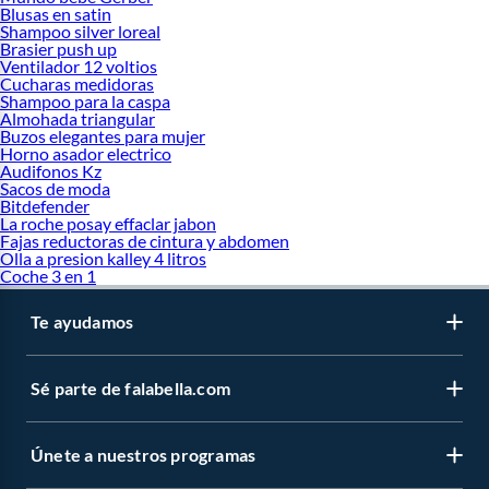
Blusas en satin
Shampoo silver loreal
Brasier push up
Ventilador 12 voltios
Cucharas medidoras
Shampoo para la caspa
Almohada triangular
Buzos elegantes para mujer
Horno asador electrico
Audifonos Kz
Sacos de moda
Bitdefender
La roche posay effaclar jabon
Fajas reductoras de cintura y abdomen
Olla a presion kalley 4 litros
Coche 3 en 1
Te ayudamos
Sé parte de falabella.com
Únete a nuestros programas