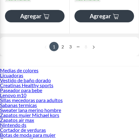
Agregar
Agregar
...
1
2
3
8
Medias de colores
Licuadoras
Vestido de baño dorado
Creatinas Healthy sports
Paseador para bebe
Lenovo m10
Sillas mecedoras para adultos
Sabanas termicas
Sweater lana merino hombre
Zapatos mujer Michael kors
Zapatos air max
Nintendo ds
Cortador de verduras
Botas de moda para mujer