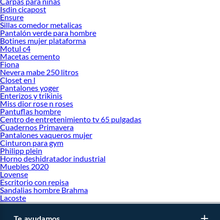
Carpas para niñas
Isdin cicapost
Ensure
Sillas comedor metalicas
Pantalón verde para hombre
Botines mujer plataforma
Motul c4
Macetas cemento
Fiona
Nevera mabe 250 litros
Closet en l
Pantalones yoger
Enterizos y trikinis
Miss dior rose n roses
Pantuflas hombre
Centro de entretenimiento tv 65 pulgadas
Cuadernos Primavera
Pantalones vaqueros mujer
Cinturon para gym
Philipp plein
Horno deshidratador industrial
Muebles 2020
Lovense
Escritorio con repisa
Sandalias hombre Brahma
Lacoste
Te ayudamos