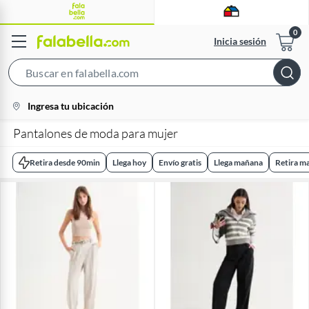
Inicia sesión
Search
Bar
location-
Ingresa tu ubicación
icon
Pantalones de moda para mujer
Retira desde 90min
Llega hoy
Envío gratis
Llega mañana
Retira m