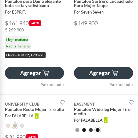
Pantalón para Dama elegante
Pantalón Sastrero Encauchado
bota recta y sofisticado
Para Mujer Taupe
Por ESPRIT.
Por Seven Seven
$ 161.940
$ 149.900
-40%
$ 269.900
Llega mañana
Retira mañana
Lleva +10% x2, +20% x3
Agregar
Agregar
Patrocinado
Patrocinado
UNIVERSITY CLUB
BASEMENT
Pantalón Recto Mujer Tiro alto
Pantalón Wide leg Mujer Tiro
medio
Por FALABELLA
Por FALABELLA
$ 31.990
-60%