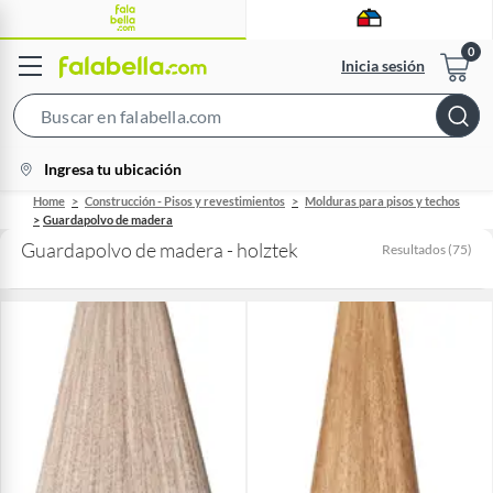
Inicia sesión
Search
Bar
location-
Ingresa tu ubicación
icon
Home
Construcción - Pisos y revestimientos
Molduras para pisos y techos
Guardapolvo de madera
Guardapolvo de madera - holztek
Resultados
(
75
)