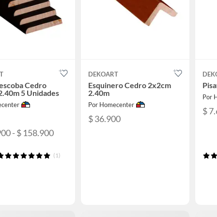
T
DEKOART
DEK
escoba Cedro
Esquinero Cedro 2x2cm
Pis
2.40m 5 Unidades
2.40m
Por 
center
Por Homecenter
$ 7
$ 36.900
900 - $ 158.900
(1)