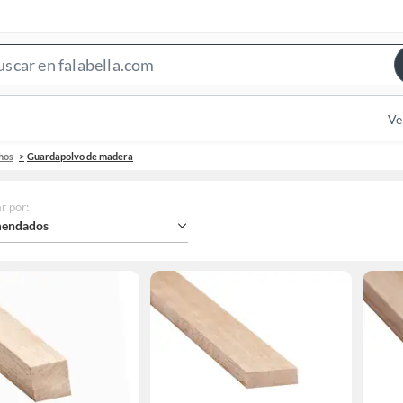
Search
Bar
Ve
hos
Guardapolvo de madera
r por
:
endados