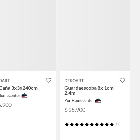
OART
DEKOART
 Caña 3x3x240cm
Guardaescoba 8x 1cm
2.4m
Homecenter
Por Homecenter
6.900
$ 25.900
(1)