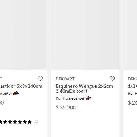
T
DEKOART
DEK
Bastidor 5x3x240cm
Esquinero Wengue 2x2cm
1/2
2.40mDekoart
center
Por 
Por Homecenter
00
$ 2
$ 35.900
(1)