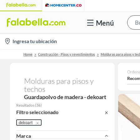
Menú
location-
Ingresa tu ubicación
icon
Home
Construcción - Pisos y revestimientos
Molduras para pisos y tec
Ordena
Recom
Molduras para pisos y
techos
Guardapolvo de madera - dekoart
Resultados
(
36
)
Filtro seleccionado
dekoart
Marca