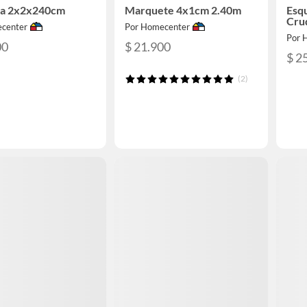
ña 2x2x240cm
Marquete 4x1cm 2.40m
Esq
Cru
center
Por Homecenter
Por 
00
$ 21.900
$ 2
(2)