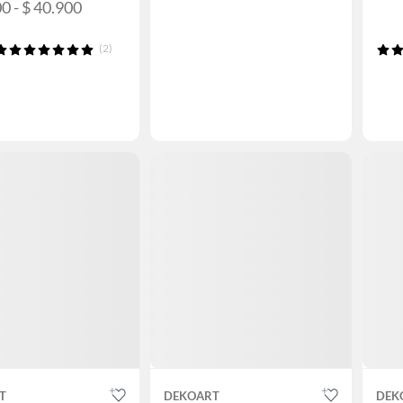
0 - $ 40.900
(2)
T
DEKOART
DEK