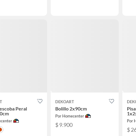
T
DEKOART
DEK
escoba Peral
Bolillo 2x90cm
Pisa
40cm
1x2
Por Homecenter
center
Por 
$ 9.900
$ 2