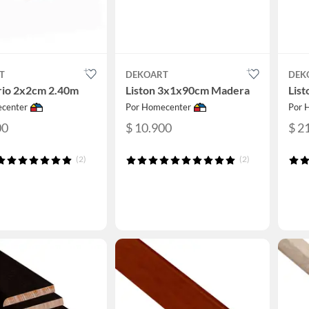
T
DEKOART
DEK
rio 2x2cm 2.40m
Liston 3x1x90cm Madera
Lis
center
Por Homecenter
Por 
00
$ 10.900
$ 2
(2)
(2)