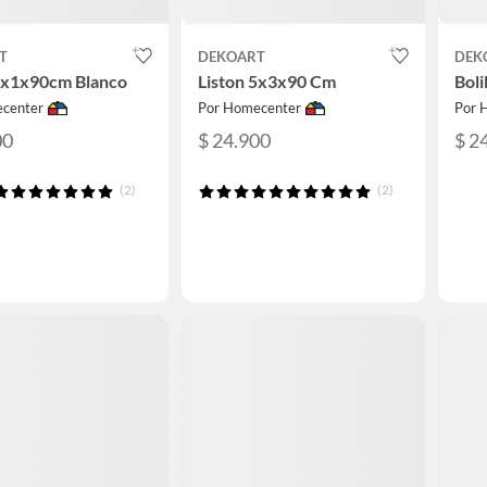
T
DEKOART
DEK
 4x1x90cm Blanco
Liston 5x3x90 Cm
Boli
center
Por Homecenter
Por 
00
$ 24.900
$ 2
(2)
(2)