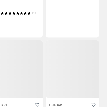
(1)
OART
DEKOART