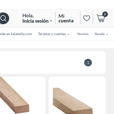
0
Hola
,
Mi
cuenta
Inicia sesión
nde en falabella.com
Tarjetas y cuentas
Novios
Ayuda
1