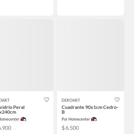
OART
DEKOART
vidrio Peral
Cuadrante 90x1cm Cedro-
x240cm
B
Homecenter
Por Homecenter
6.900
$ 6.500