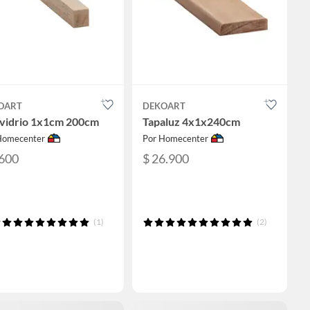
OART
DEKOART
avidrio 1x1cm 200cm
Tapaluz 4x1x240cm
Homecenter
Por Homecenter
.600
$ 26.900
(1)
(2)