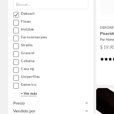
Dekoart
Fixser
DEKOAR
Holztek
Pisavid
Ferrominerales
Por Home
Stretto
$ 19.9
Grancol
Cobalsa
Casa ng
Uniperfiles
Generico
+ Ver más
Precio
Vendido por