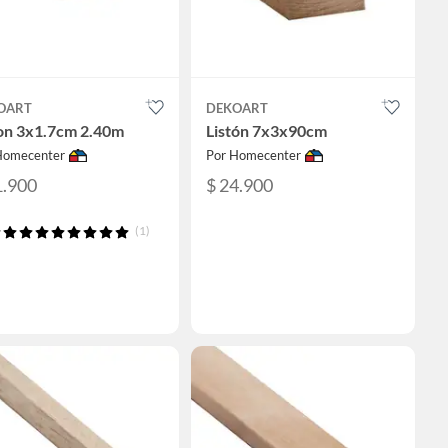
OART
DEKOART
ton 3x1.7cm 2.40m
Listón 7x3x90cm
Homecenter
Por Homecenter
1.900
$ 24.900
(1)