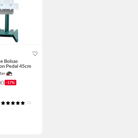
de Bolsas
Con Pedal 45cm
ter
00
-17%
(1)