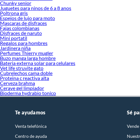
Chunky senior
Juguetes para ninos de 6 a 8 anos
Poltrona gris
Espejos de lujo para moto
Mascaras de disfraces
Fajas colombianas
Disfraces de naruto
Mini portatil
Regalos para hombres
Jardinera niña
Perfumes Thierry mugler
Buzo manga larga hombre
Bateria externa solar para celulares
Vet life struvite gato
Cubrelechos cama doble
Proteina c reactiva alta
Cerveza brahma
Cerave gel limpiador
Bioderma hydrabio tonico
Te ayudamos
Sé pa
Venta telefónica
Vende 
Centro de ayuda
Nuestr