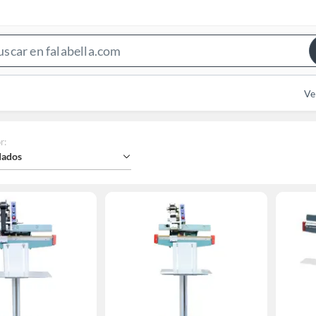
Search
Bar
Ve
r
:
ados