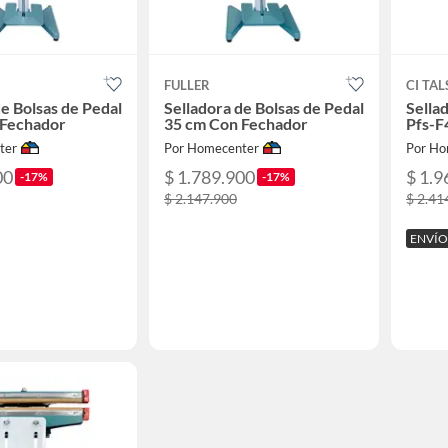
FULLER
CI TAL
de Bolsas de Pedal
Selladora de Bolsas de Pedal
Sella
 Fechador
35 cm Con Fechador
Pfs-F
ter
Por Homecenter
Por Ho
00
$ 1.789.900
$ 1.9
-17%
-17%
$ 2.147.900
$ 2.41
ENVÍO