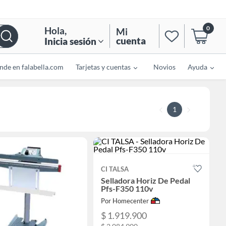
0
Hola
,
Mi
cuenta
Inicia sesión
nde en falabella.com
Tarjetas y cuentas
Novios
Ayuda
1
CI TALSA
Selladora Horiz De Pedal
Pfs-F350 110v
Por Homecenter
$ 1.919.900