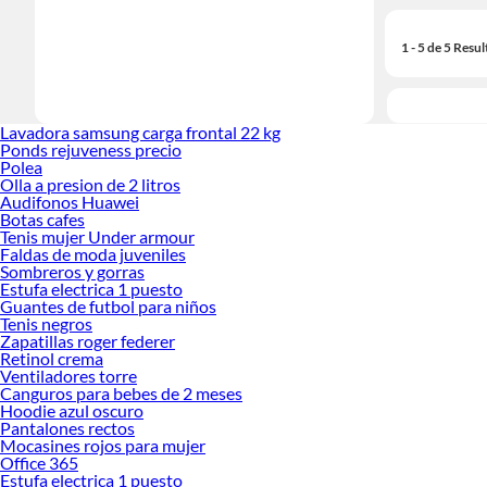
1 - 5 de 5 Resu
Lavadora samsung carga frontal 22 kg
Ponds rejuveness precio
Polea
Olla a presion de 2 litros
Audifonos Huawei
Botas cafes
Tenis mujer Under armour
Faldas de moda juveniles
Sombreros y gorras
Estufa electrica 1 puesto
Guantes de futbol para niños
Tenis negros
Zapatillas roger federer
Retinol crema
Ventiladores torre
Canguros para bebes de 2 meses
Hoodie azul oscuro
Pantalones rectos
Mocasines rojos para mujer
Office 365
Estufa electrica 1 puesto