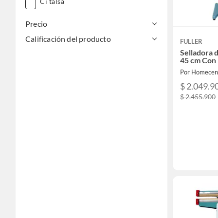
Ci talsa
Precio
Calificación del producto
FULLER
Selladora 
45 cm Con
Por Homecen
$ 2.049.9
$ 2.455.900