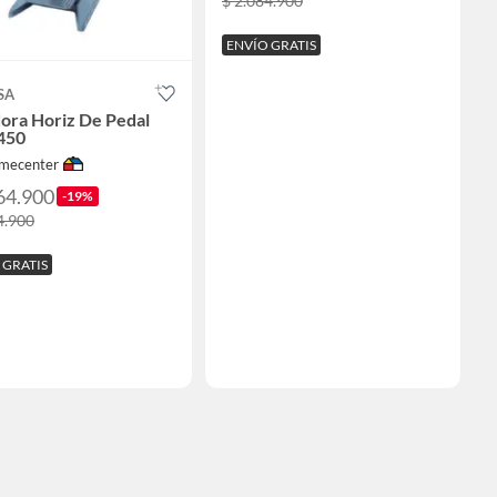
$ 2.084.900
ENVÍO GRATIS
SA
dora Horiz De Pedal
450
mecenter
64.900
-19%
4.900
 GRATIS