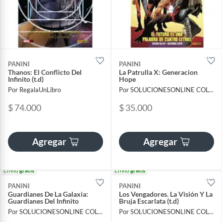
PANINI
PANINI
Thanos: El Conflicto Del
La Patrulla X: Generacion
Infinito (t.d)
Hope
Por RegalaUnLibro
Por SOLUCIONESONLINE COLOMBIA SAS
$ 74.000
$ 35.000
Agregar
Agregar
Envío
gratis
Envío
gratis
PANINI
PANINI
Guardianes De La Galaxia:
Los Vengadores. La Visión Y La
Guardianes Del Infinito
Bruja Escarlata (t.d)
Por SOLUCIONESONLINE COLOMBIA SAS
Por SOLUCIONESONLINE COLOMBIA SAS