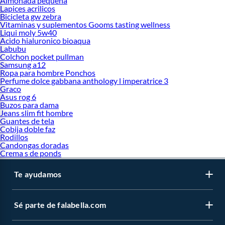
Almohada pequeña
Lapices acrilicos
Bicicleta gw zebra
Vitaminas y suplementos Gooms tasting wellness
Liqui moly 5w40
Acido hialuronico bioaqua
Labubu
Colchon pocket pullman
Samsung a12
Ropa para hombre Ponchos
Perfume dolce gabbana anthology l imperatrice 3
Graco
Asus rog 6
Buzos para dama
Jeans slim fit hombre
Guantes de tela
Cobija doble faz
Rodillos
Candongas doradas
Crema s de ponds
Te ayudamos
Sé parte de falabella.com