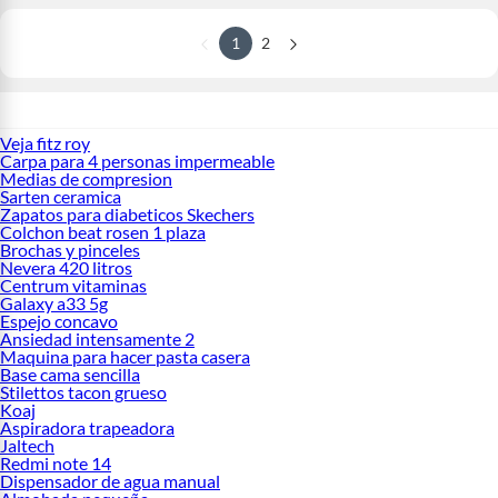
1
2
Veja fitz roy
Carpa para 4 personas impermeable
Medias de compresion
Sarten ceramica
Zapatos para diabeticos Skechers
Colchon beat rosen 1 plaza
Brochas y pinceles
Nevera 420 litros
Centrum vitaminas
Galaxy a33 5g
Espejo concavo
Ansiedad intensamente 2
Maquina para hacer pasta casera
Base cama sencilla
Stilettos tacon grueso
Koaj
Aspiradora trapeadora
Jaltech
Redmi note 14
Dispensador de agua manual