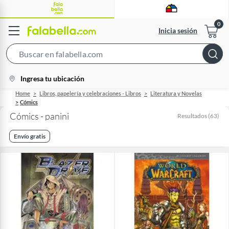
Inicia sesión
Search
Bar
location-
Ingresa tu ubicación
icon
Home
Libros, papelería y celebraciones - Libros
Literatura y Novelas
Cómics
Cómics - panini
Resultados
(
63
)
Envío gratis