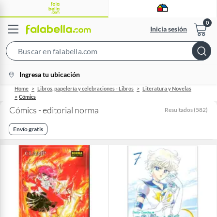
Inicia sesión
Search
Bar
location-
Ingresa tu ubicación
icon
Home
Libros, papelería y celebraciones - Libros
Literatura y Novelas
Cómics
Cómics - editorial norma
Resultados
(
582
)
Envío gratis