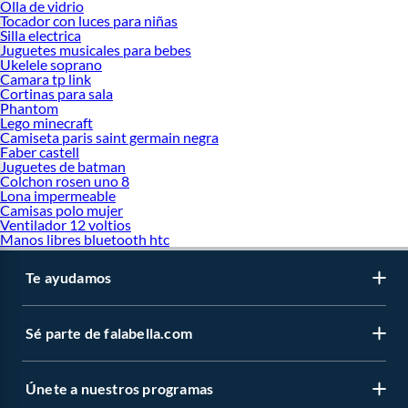
Olla de vidrio
Tocador con luces para niñas
Silla electrica
Juguetes musicales para bebes
Ukelele soprano
Camara tp link
Cortinas para sala
Phantom
Lego minecraft
Camiseta paris saint germain negra
Faber castell
Juguetes de batman
Colchon rosen uno 8
Lona impermeable
Camisas polo mujer
Ventilador 12 voltios
Manos libres bluetooth htc
Te ayudamos
Sé parte de falabella.com
Únete a nuestros programas