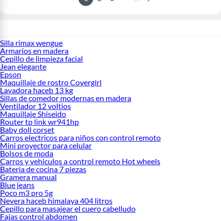
Silla rimax wengue
Armarios en madera
Cepillo de limpieza facial
Jean elegante
Epson
Maquillaje de rostro Covergirl
Lavadora haceb 13 kg
Sillas de comedor modernas en madera
Ventilador 12 voltios
Maquillaje Shiseido
Router tp link wr941hp
Baby doll corset
Carros electricos para niños con control remoto
Mini proyector para celular
Bolsos de moda
Carros y vehiculos a control remoto Hot wheels
Bateria de cocina 7 piezas
Gramera manual
Blue jeans
Poco m3 pro 5g
Nevera haceb himalaya 404 litros
Cepillo para masajear el cuero cabelludo
Fajas control abdomen