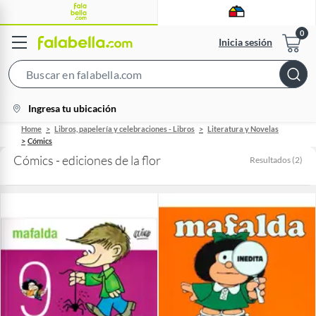
Inicia sesión
Search
Bar
location-
Ingresa tu ubicación
icon
Home
Libros, papelería y celebraciones - Libros
Literatura y Novelas
Cómics
Cómics - ediciones de la flor
Resultados
(
2
)