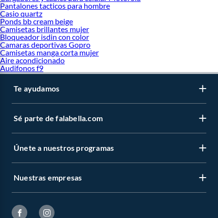
Pantalones tacticos para hombre
Casio quartz
Ponds bb cream beige
Camisetas brillantes mujer
Bloqueador isdin con color
Camaras deportivas Gopro
Camisetas manga corta mujer
Aire acondicionado
Audifonos f9
Te ayudamos
Sé parte de falabella.com
Únete a nuestros programas
Nuestras empresas