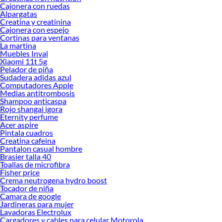
Cajonera con ruedas
Alpargatas
Creatina y creatinina
Cajonera con espejo
Cortinas para ventanas
La martina
Muebles Inval
Xiaomi 11t 5g
Pelador de piña
Sudadera adidas azul
Computadores Apple
Medias antitrombosis
Shampoo anticaspa
Rojo shangai igora
Eternity perfume
Acer aspire
Pintala cuadros
Creatina cafeina
Pantalon casual hombre
Brasier talla 40
Toallas de microfibra
Fisher price
Crema neutrogena hydro boost
Tocador de niña
Camara de google
Jardineras para mujer
Lavadoras Electrolux
Cargadores y cables para celular Motorola