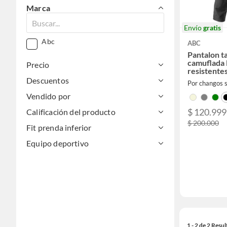
Marca
Envío
gratis
Abc
ABC
Pantalon ta
camuflada l
Precio
resistente
Descuentos
Por changos 
Vendido por
$ 120.999
Calificación del producto
$ 200.000
Fit prenda inferior
Equipo deportivo
1 - 2 de 2 Resu