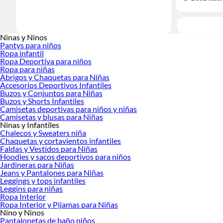
Ninas y Ninos
Pantys para niños
Ropa infantil
Ropa Deportiva para niños
Ropa para niñas
Abrigos y Chaquetas para Niñas
Accesorios Deportivos Infantiles
Buzos y Conjuntos para Niñas
Buzos y Shorts Infantiles
Camisetas deportivas para niños y niñas
Camisetas y blusas para Niñas
Ninas y Infantiles
Chalecos y Sweaters niña
Chaquetas y cortavientos infantiles
Faldas y Vestidos para Niñas
Hoodies y sacos deportivos para niños
Jardineras para Niñas
Jeans y Pantalones para Niñas
Leggings y tops infantiles
Leggins para niñas
Ropa Interior
Ropa Interior y Pijamas para Niñas
Nino y Ninos
Pantalonetas de baño niños