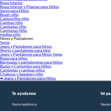
Ropa Interior
Ropa Interior y Pijamas para Niños
Sacos para Niños
Boxer niño
Calzoncillos niño
Camisas niño
Camisetas niño
Camisetas Niño
medias niño
Ninos y Pantalones
Yamp
Jeans y Pantalones para Ninos
Shorts y pantalones para nino
Jeans y Pantalones para Ninos Yamp
Ropa para niños
Bermudas y pantalonetas para Niños
Buzos y Conjuntos para Niños
Camisetas y camisas niños
Chalecos y Sweaters niño
⬅️ Jeans y Pantalones para Niños
Te ayudamos
Sé pa
Venta telefónica
Vende 