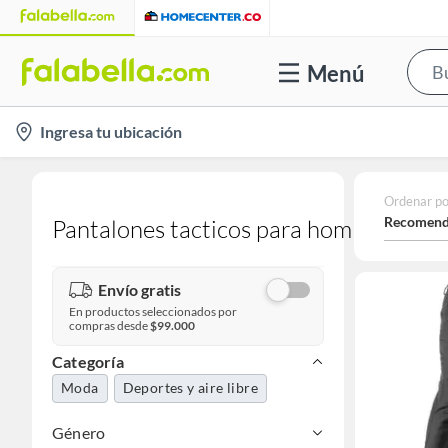
Menú
location-
Ingresa tu ubicación
icon
Ordenar po
Recomend
Pantalones tacticos para hombre
Envío gratis
En productos seleccionados por
compras desde
$99.000
Categoría
Moda
Deportes y aire libre
Género