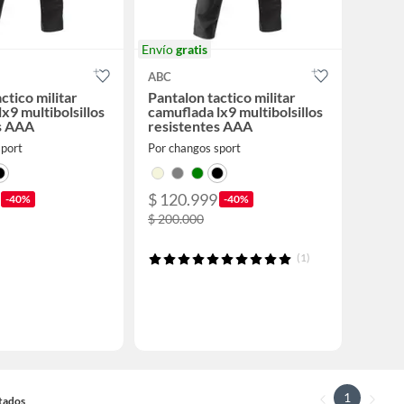
Envío
gratis
ABC
ctico militar
Pantalon tactico militar
x9 multibolsillos
camuflada lx9 multibolsillos
s AAA
resistentes AAA
sport
Por changos sport
$ 120.999
-40%
-40%
$ 200.000
(1)
1
ltados