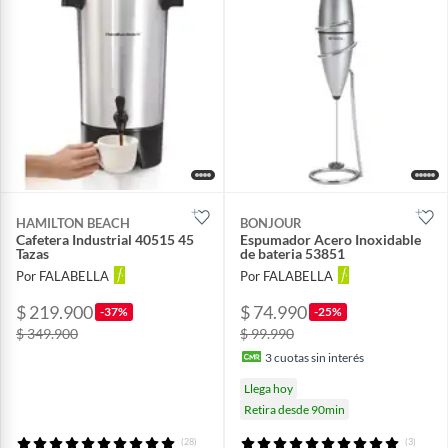
HAMILTON BEACH
BONJOUR
Cafetera Industrial 40515 45
Espumador Acero Inoxidable
Tazas
de bateria 53851
Por FALABELLA
Por FALABELLA
$ 219.900
$ 74.990
-37%
-25%
$ 349.900
$ 99.990
3
cuotas sin interés
Llega hoy
Retira desde 90min
(28)
(3)