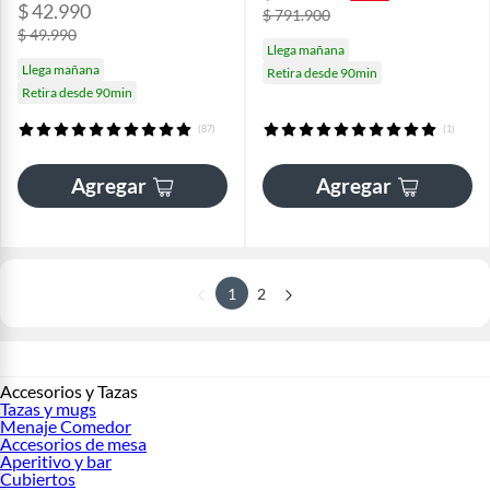
$ 42.990
$ 791.900
$ 49.990
Llega mañana
Llega mañana
Retira desde 90min
Retira desde 90min
(87)
(1)
Agregar
Agregar
1
2
Accesorios y Tazas
Tazas y mugs
Menaje Comedor
Accesorios de mesa
Aperitivo y bar
Cubiertos