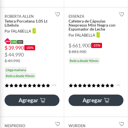
ROBERTA ALLEN
ESSENZA
Tetera Porcelana 1.05 Lt
Cafetera de Cápsulas
Libélula
Nespresso Mini Negra con
Espumador de Leche
Por FALABELLA
Por FALABELLA
$ 661.900
-25%
$ 39.990
-20%
$ 881.900
$ 44.990
$ 49.990
Retira desde 90min
Llega mañana
Retira desde 90min
(13)
(16)
Agregar
Agregar
NESPRESSO
WURDEN