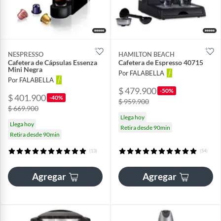
NESPRESSO
HAMILTON BEACH
Cafetera de Cápsulas Essenza
Cafetera de Espresso 40715
Mini Negra
Por FALABELLA
Por FALABELLA
$ 479.900
-50%
$ 401.900
-40%
$ 959.900
$ 669.900
Llega hoy
Llega hoy
Retira desde 90min
Retira desde 90min
(13)
(54)
Agregar
Agregar