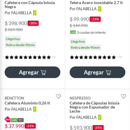
Cafetera con Cápsula Inissia
Tetera Acero inoxidable 2.7 lt
Negra
Por FALABELLA
Por FALABELLA
$ 99.990
-33%
$ 398.900
-30%
$ 149.990
$ 569.900
3
cuotas sin interés
Llega hoy
Llega hoy
Retira desde 90min
Retira desde 90min
(4)
(59)
Agregar
Agregar
BENETTON
NESPRESSO
Cafetera Aluminio 0,26 lt
Cafetera de Cápsulas Inissia
Negra con Espumador de
Por FALABELLA
Leche
Por FALABELLA
$ 37.990
-24%
$ 593.900
-25%