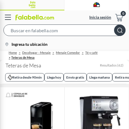
Inicia sesión
Search
Bar
location-
Ingresa tu ubicación
icon
Home
Decohogar - Menaje
Menaje Comedor
Té y café
Teteras de Mesa
Teteras de Mesa
Resultados
(
62
)
Retira desde 90min
Llega hoy
Envío gratis
Llega mañana
Retira m