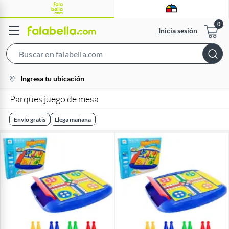
Inicia sesión
Search
Bar
location-
Ingresa tu ubicación
icon
Parques juego de mesa
Envío gratis
Llega mañana