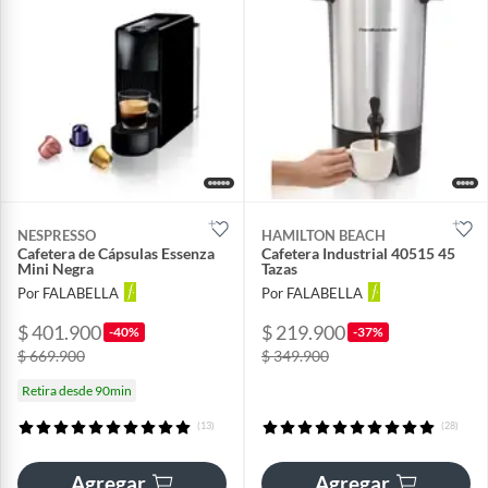
NESPRESSO
HAMILTON BEACH
Cafetera de Cápsulas Essenza
Cafetera Industrial 40515 45
Mini Negra
Tazas
Por FALABELLA
Por FALABELLA
$ 401.900
$ 219.900
-40%
-37%
$ 669.900
$ 349.900
Retira desde 90min
(13)
(28)
Agregar
Agregar