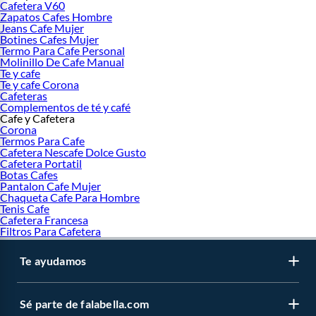
Cafetera V60
Zapatos Cafes Hombre
Jeans Cafe Mujer
Botines Cafes Mujer
Termo Para Cafe Personal
Molinillo De Cafe Manual
Te y cafe
Te y cafe Corona
Cafeteras
Complementos de té y café
Cafe y Cafetera
Corona
Termos Para Cafe
Cafetera Nescafe Dolce Gusto
Cafetera Portatil
Botas Cafes
Pantalon Cafe Mujer
Chaqueta Cafe Para Hombre
Tenis Cafe
Cafetera Francesa
Filtros Para Cafetera
Te ayudamos
Sé parte de falabella.com