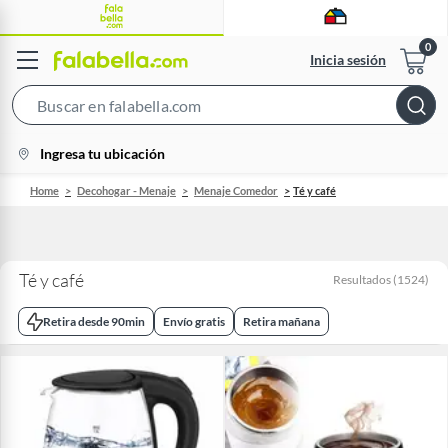
Inicia sesión
Search
Bar
location-
Ingresa tu ubicación
icon
Home
Decohogar - Menaje
Menaje Comedor
Té y café
Té y café
Resultados
(
1524
)
Retira desde 90min
Envío gratis
Retira mañana