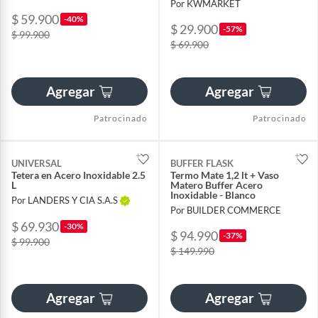
Por KWMARKET
$ 59.900
-40%
$ 29.900
-57%
$ 99.900
$ 69.900
Agregar
Agregar
Patrocinado
Patrocinado
UNIVERSAL
BUFFER FLASK
Tetera en Acero Inoxidable 2.5
Termo Mate 1,2 lt + Vaso
L
Matero Buffer Acero
Inoxidable - Blanco
Por LANDERS Y CIA S.A.S
Por BUILDER COMMERCE
$ 69.930
-30%
$ 94.990
-37%
$ 99.900
$ 149.990
Agregar
Agregar