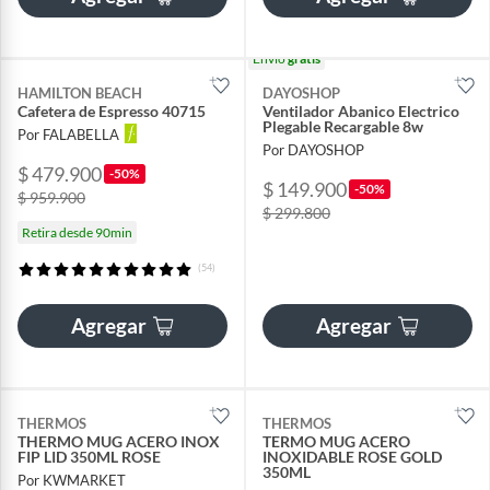
Envío
gratis
HAMILTON BEACH
DAYOSHOP
Cafetera de Espresso 40715
Ventilador Abanico Electrico
Plegable Recargable 8w
Por FALABELLA
Por DAYOSHOP
$ 479.900
-50%
$ 149.900
-50%
$ 959.900
$ 299.800
Retira desde 90min
(54)
Agregar
Agregar
THERMOS
THERMOS
THERMO MUG ACERO INOX
TERMO MUG ACERO
FIP LID 350ML ROSE
INOXIDABLE ROSE GOLD
350ML
Por KWMARKET