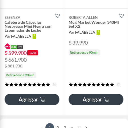
ESSENZA
ROBERTA ALLEN
Cafetera de Cápsulas
Mug Market Wonder 340Ml
Nespresso Mini Negra con
Set X2
Espumador de Leche
Por FALABELLA
Por FALABELLA
$ 39.990
$ 599.900
Retira desde 90min
-32%
$ 661.900
$ 881.900
Retira desde 90min
(16)
(13)
Agregar
Agregar
...
1
2
3
32