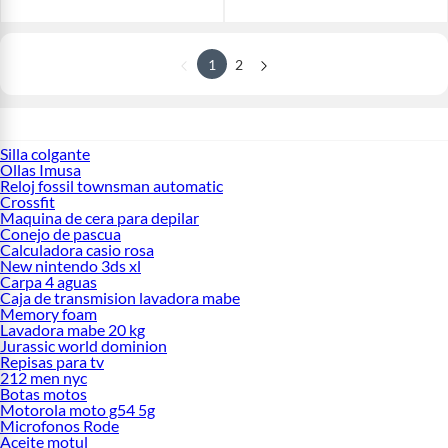
1
2
Silla colgante
Ollas Imusa
Reloj fossil townsman automatic
Crossfit
Maquina de cera para depilar
Conejo de pascua
Calculadora casio rosa
New nintendo 3ds xl
Carpa 4 aguas
Caja de transmision lavadora mabe
Memory foam
Lavadora mabe 20 kg
Jurassic world dominion
Repisas para tv
212 men nyc
Botas motos
Motorola moto g54 5g
Microfonos Rode
Aceite motul