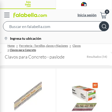
Inicia sesión
Search
Bar
location-
Ingresa tu ubicación
icon
Home
Ferretería - Tornillos, clavos y fijaciones
Clavos
Clavos para Concreto
Clavos para Concreto - paslode
Resultados
(
54
)