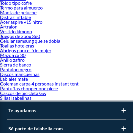
Toldo tipo cofre
Termo para almuerzo
Manta de peluche
Disfraz inflable
Acer aspire v15 nitro
Artralon
Vestido kimono
Juegos de xbox 360
Celular samsung que se dobla
Toallas hoteleras
Abrigos para el frio mujer
Mazda cx 30
Anillo zafiro
Sierra de banco
Pantalon negro
Discos mancuernas
Labiales mate
Coleman carpa 4 personas instant tent
Pantuflas chopper one piece
Cascos de bicicleta Gw
Sillas isabelinas
Te ayudamos
Sé parte de falabella.com