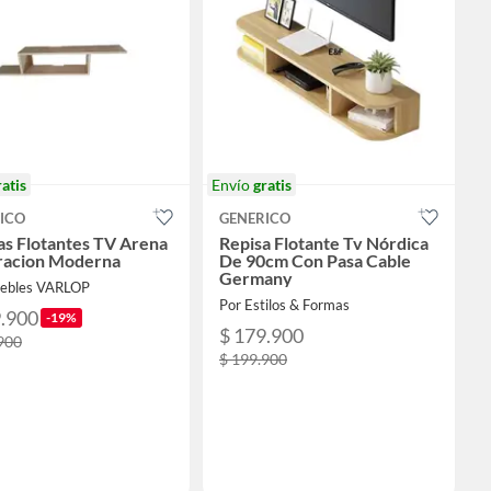
ratis
Envío
gratis
ICO
GENERICO
as Flotantes TV Arena
Repisa Flotante Tv Nórdica
racion Moderna
De 90cm Con Pasa Cable
Germany
ebles VARLOP
Por Estilos & Formas
9.900
-19%
$ 179.900
900
$ 199.900