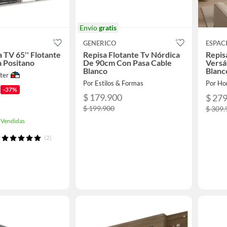
Envío
gratis
GENERICO
ESPAC
 TV 65'' Flotante
Repisa Flotante Tv Nórdica
Repis
 Positano
De 90cm Con Pasa Cable
Versá
Blanco
Blanc
ter
Por Estilos & Formas
Por Ho
-37%
$ 179.900
$ 27
$ 199.900
$ 309.
 Vendidas
(2)