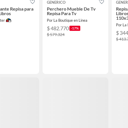
GENERICO
GENER
tante Repisa para
Perchero Mueble De Tv
Repis
Libros
Repisa Para Tv
Libro
110x
ter
Por La Boutique en Linea
Por La 
$ 482.770
-17%
$ 34
$ 579.324
$ 413.