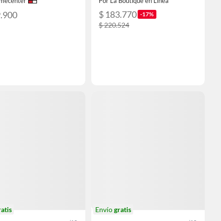
mecenter
Por La Boutique en Linea
$ 183.770
9.900
-17%
$ 220.524
ratis
Envío
gratis