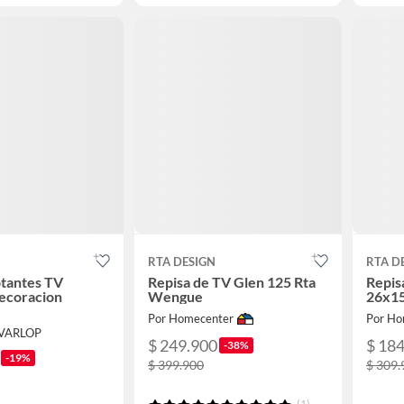
RTA DESIGN
RTA D
otantes TV
Repisa de TV Glen 125 Rta
Repis
coracion
Wengue
26x1
Por Homecenter
Por Ho
 VARLOP
$ 249.900
$ 18
-38%
-19%
$ 399.900
$ 309.
(1)