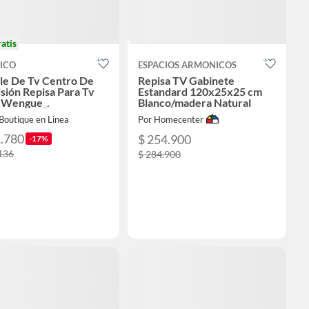
ratis
ICO
ESPACIOS ARMONICOS
e De Tv Centro De
Repisa TV Gabinete
isión Repisa Para Tv
Estandard 120x25x25 cm
 Wengue_.
Blanco/madera Natural
Boutique en Linea
Por Homecenter
1.780
$ 254.900
-17%
136
$ 284.900