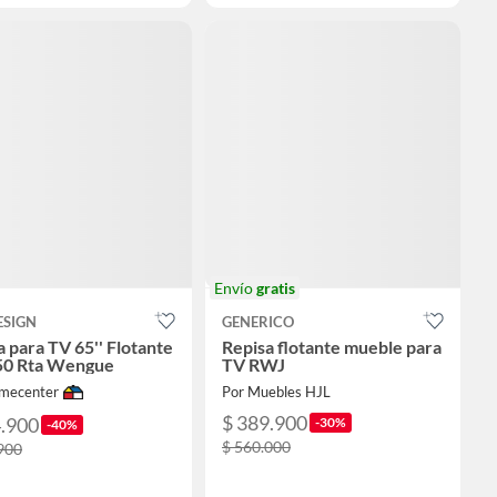
Envío
gratis
ESIGN
GENERICO
a para TV 65'' Flotante
Repisa flotante mueble para
50 Rta Wengue
TV RWJ
mecenter
Por Muebles HJL
$ 389.900
4.900
-30%
-40%
$ 560.000
900