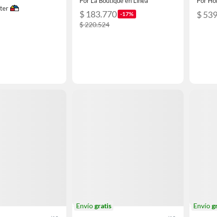
Por La Boutique en Linea
Por Ho
ter
$ 183.770
$ 53
-17%
$ 220.524
Envío
gratis
Envío
g