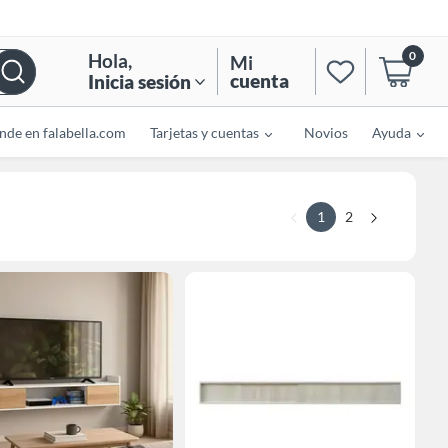
0
Hola
,
Mi
cuenta
Inicia sesión
nde en falabella.com
Tarjetas y cuentas
Novios
Ayuda
1
2