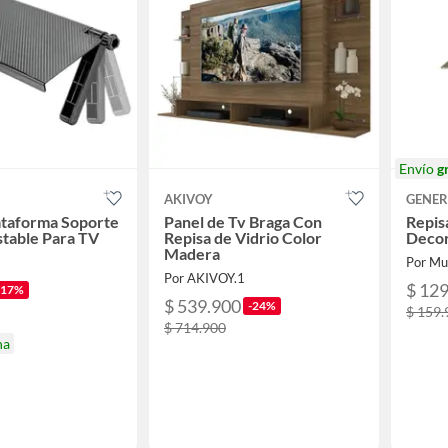
Envío
g
AKIVOY
GENER
ataforma Soporte
Panel de Tv Braga Con
Repis
stable Para TV
Repisa de Vidrio Color
Deco
Madera
Por Mu
Por AKIVOY.1
$ 12
-17%
$ 539.900
-24%
$ 159.
$ 714.900
na