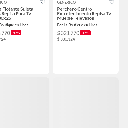
ICO
GENERICO
a Flotante Sujeta
Perchero Centro
s Repisa Para Tv
Entretenimiento Repisa Tv
30x25
Mueble Televisión
Boutique en Linea
Por La Boutique en Linea
4.770
$ 321.770
-17%
-17%
724
$ 386.124