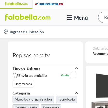
Menú
location-
Ingresa tu ubicación
icon
Ordenar po
Recomend
Repisas para tv
Tipo de Entrega
Envío a domicilio
Gratis
Llega mañana
Categoría
Muebles y organización
Tecnología
Cocina y baño
Ferretería