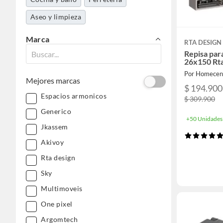
Aseo y limpieza
Marca
RTA DESIGN
Repisa para
26x150 Rta
Por Homecen
Mejores marcas
$ 194.900
Espacios armonicos
$ 309.900
Generico
+50 Unidades
Jkassem
Akivoy
Rta design
Sky
Multimoveis
One pixel
Argomtech