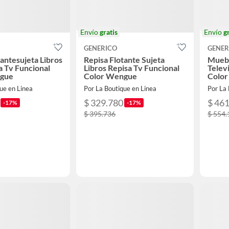
Envío
gratis
Envío
g
GENERICO
GENER
tantesujeta Libros
Repisa Flotante Sujeta
Muebl
a Tv Funcional
Libros Repisa Tv Funcional
Telev
gue
Color Wengue
Color
ue en Linea
Por La Boutique en Linea
Por La 
$ 329.780
$ 46
-17%
-17%
$ 395.736
$ 554.