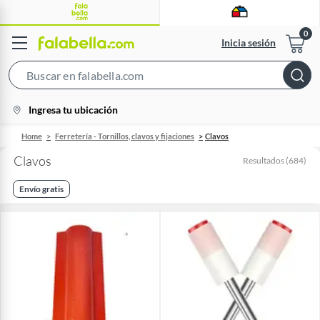
Inicia sesión
Search
Bar
location-
Ingresa tu ubicación
icon
Home
Ferretería - Tornillos, clavos y fijaciones
Clavos
Clavos
Resultados
(
684
)
Envío gratis