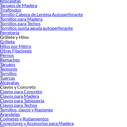
Roscalatas
Tarugos de Madera
Tirafondos
Tornillo Cabeza de Lenteja Autoperforante
Tornillos para Madera
Tornillos para Techos
Tornillos punta aguda autoperforante
Ferretería
Grillete y Hilos
Grillete
Hilos por Metro
Otras Fijaciones
Pernos
Remaches
Tarugos
Tensores
Tornillos
Tuercas
Alcayatas
Clavos y Concreto
Clavos para Concreto
Clavos para Madera
Clavos para Tabiquería
Clavos para Techos
Tornillos, clavos y fijaciones
Arandelas
Cojinetes y Rodamientos
Conectores y Accesorios para Madera