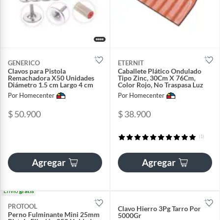
GENERICO
ETERNIT
Clavos para Pistola
Caballete Plático Ondulado
Remachadora X50 Unidades
Tipo Zinc, 30Cm X 76Cm,
Diámetro 1.5 cm Largo 4 cm
Color Rojo, No Traspasa Luz
Por Homecenter
Por Homecenter
$ 50.900
$ 38.900
(1)
Agregar
Agregar
Envío
gratis
PROTOOL
Clavo Hierro 3Pg Tarro Por
Perno Fulminante Mini 25mm
5000Gr