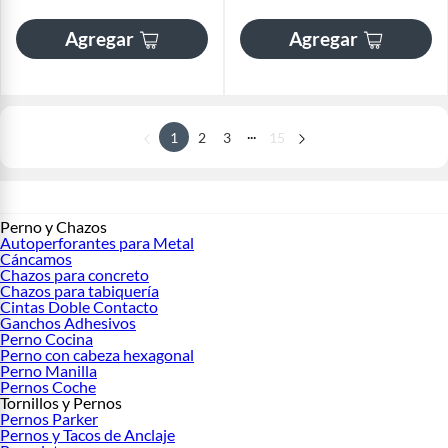
Agregar
Agregar
...
1
2
3
15
Perno y Chazos
Autoperforantes para Metal
Cáncamos
Chazos para concreto
Chazos para tabiquería
Cintas Doble Contacto
Ganchos Adhesivos
Perno Cocina
Perno con cabeza hexagonal
Perno Manilla
Pernos Coche
Tornillos y Pernos
Pernos Parker
Pernos y Tacos de Anclaje