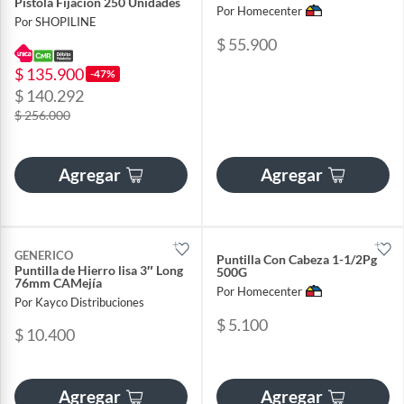
Pistola Fijación 250 Unidades
Por Homecenter
Por SHOPILINE
$ 55.900
$ 135.900
-47%
$ 140.292
$ 256.000
Agregar
Agregar
GENERICO
Puntilla Con Cabeza 1-1/2Pg
Puntilla de Hierro lisa 3″ Long
500G
76mm CAMejía
Por Homecenter
Por Kayco Distribuciones
$ 5.100
$ 10.400
Agregar
Agregar