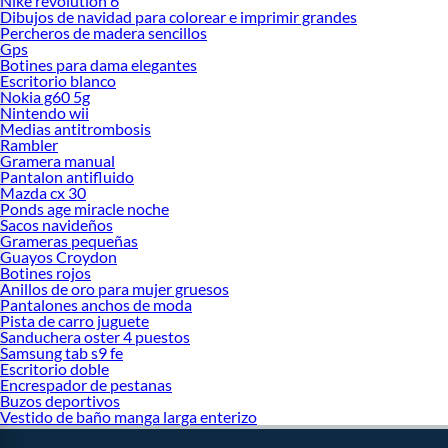
Nike revolution 6
Dibujos de navidad para colorear e imprimir grandes
Percheros de madera sencillos
Gps
Botines para dama elegantes
Escritorio blanco
Nokia g60 5g
Nintendo wii
Medias antitrombosis
Rambler
Gramera manual
Pantalon antifluido
Mazda cx 30
Ponds age miracle noche
Sacos navideños
Grameras pequeñas
Guayos Croydon
Botines rojos
Anillos de oro para mujer gruesos
Pantalones anchos de moda
Pista de carro juguete
Sanduchera oster 4 puestos
Samsung tab s9 fe
Escritorio doble
Encrespador de pestanas
Buzos deportivos
Vestido de baño manga larga enterizo