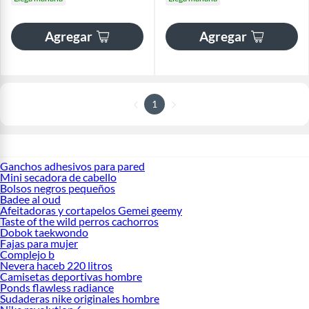
Agregar
Agregar
1
Ganchos adhesivos para pared
Mini secadora de cabello
Bolsos negros pequeños
Badee al oud
Afeitadoras y cortapelos Gemei geemy
Taste of the wild perros cachorros
Dobok taekwondo
Fajas para mujer
Complejo b
Nevera haceb 220 litros
Camisetas deportivas hombre
Ponds flawless radiance
Sudaderas nike originales hombre