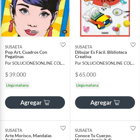
SUSAETA
SUSAETA
Pop Art, Cuadros Con
Dibujar Es Fácil. Biblioteca
Pegatinas
Creativa
Por SOLUCIONESONLINE COLOMBIA SAS
Por SOLUCIONESONLINE COLOMBIA SAS
$ 39.000
$ 65.000
Llega mañana
Llega mañana
Agregar
Agregar
SUSAETA
SUSAETA
Arte Morisco, Mandalas
Conoce Tu Cuerpo.
Antiestres
Humanatomia (t.d)