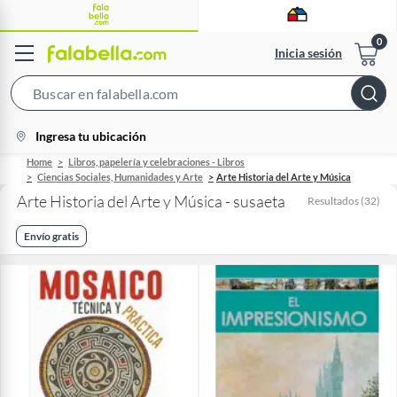
Inicia sesión
Search
Bar
location-
Ingresa tu ubicación
icon
Home
Libros, papelería y celebraciones - Libros
Ciencias Sociales, Humanidades y Arte
Arte Historia del Arte y Música
Arte Historia del Arte y Música - susaeta
Resultados
(
32
)
Envío gratis