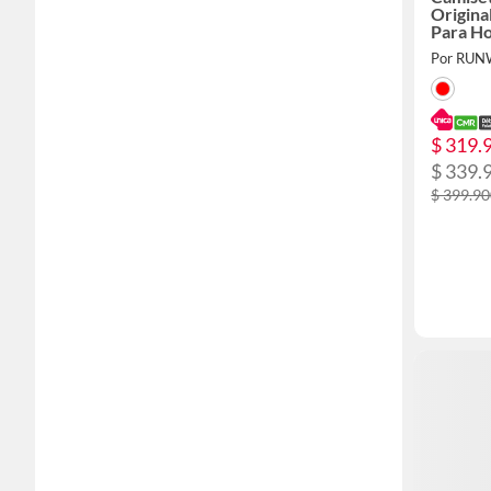
Origina
Para H
Por RUN
$ 319.
$ 339.
$ 399.9