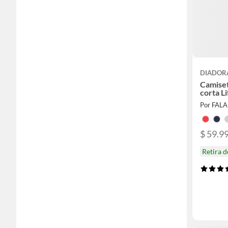
DIADOR
Camise
corta L
Por FAL
$ 59.9
Retira 