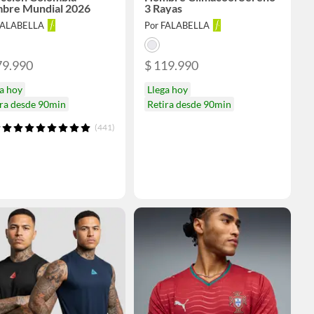
bre Mundial 2026
3 Rayas
FALABELLA
Por FALABELLA
79.990
$ 119.990
a hoy
Llega hoy
ira desde 90min
Retira desde 90min
(441)