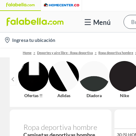
Menú
location-
Ingresa tu ubicación
icon
Home
Deportes y aire libre - Ropa deportiva
Ropa deportiva hombre
Ofertas !!
Adidas
Diadora
Nike
Ropa deportiva hombre
Camisetas deportivas hombre
28 (XS) HOMBRE
2XL
30 (S) H