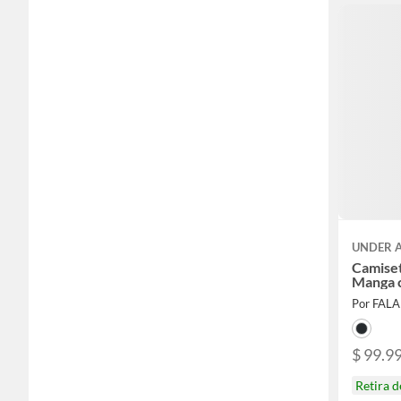
UNDER 
Camiset
Manga c
Por FAL
$ 99.9
Retira 