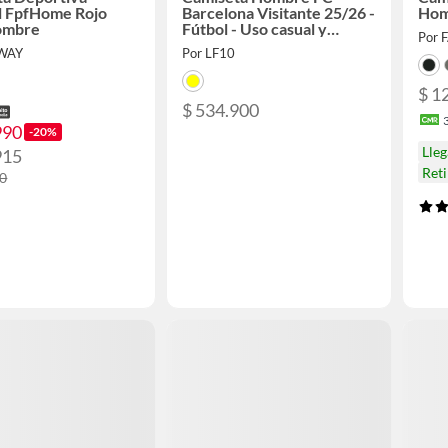
l FpfHome Rojo
Barcelona Visitante 25/26 -
Hom
ombre
Fútbol - Uso casual y
Por 
entrenamiento
WAY
Por LF10
$ 1
$ 534.900
990
-20%
Lleg
915
Ret
00