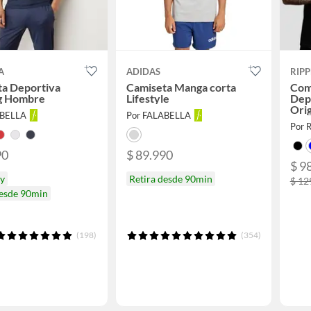
A
ADIDAS
RIPP
ta Deportiva
Camiseta Manga corta
Com
ng Hombre
Lifestyle
Dep
Orig
ABELLA
Por FALABELLA
Por R
90
$ 89.990
$ 9
oy
Retira desde 90min
$ 12
desde 90min
(198)
(354)