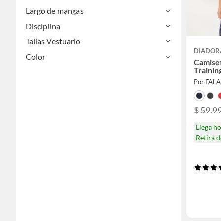
Largo de mangas
Disciplina
Tallas Vestuario
DIADOR
Color
Camise
Traini
Por FAL
$ 59.9
Llega h
Retira 