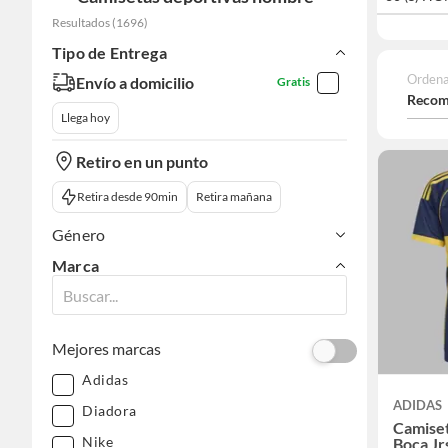
Resultados
(
1696
)
Tipo de Entrega
Ordena
Envío a domicilio
Gratis
Recom
Llega hoy
Retiro en un punto
Retira desde 90min
Retira mañana
Género
Marca
Mejores marcas
Adidas
ADIDAS
Diadora
Camise
Nike
Boca Jr