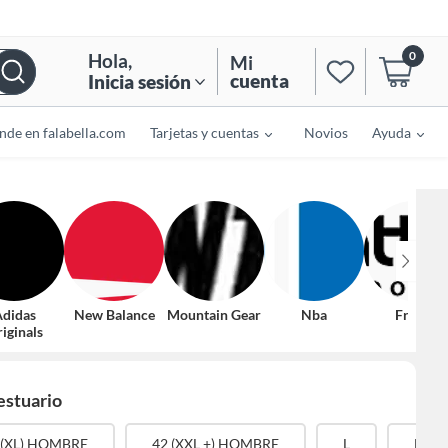
0
Hola
,
Mi
cuenta
Inicia sesión
nde en falabella.com
Tarjetas y cuentas
Novios
Ayuda
didas
New Balance
Mountain Gear
Nba
Fratta
iginals
estuario
 (XL) HOMBRE
42 (XXL +) HOMBRE
L
M