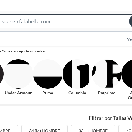
Search
Bar
Ve
Camisetas deportivas hombre
Under Armour
Puma
Columbia
Patprimo
A
Or
Filtrar por
Tallas V
OMBRE
34 (M) HOMBRE
36 (L) HOMBRE
40