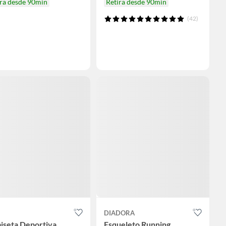
ira desde 90min
Retira desde 90min
(42)
DIADORA
iseta Deportiva
Esqueleto Running