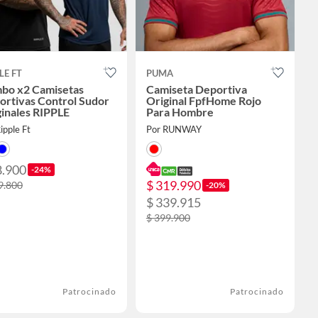
LE FT
PUMA
bo x2 Camisetas
Camiseta Deportiva
ortivas Control Sudor
Original FpfHome Rojo
inales RIPPLE
Para Hombre
ipple Ft
Por RUNWAY
8.900
-24%
$ 319.990
9.800
-20%
$ 339.915
$ 399.900
Patrocinado
Patrocinado