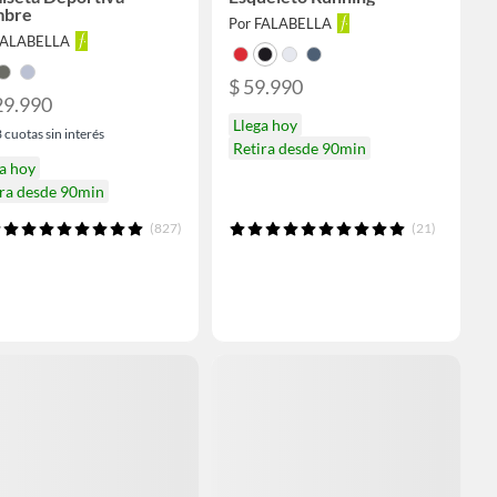
bre
Por FALABELLA
FALABELLA
$ 59.990
29.990
Llega hoy
3
cuotas sin interés
Retira desde 90min
a hoy
ira desde 90min
(827)
(21)