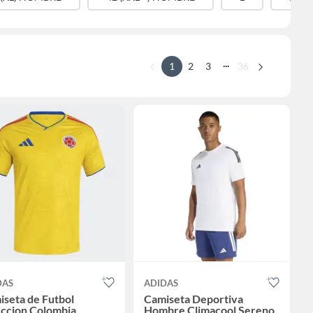
...
1
2
3
36
DAS
ADIDAS
seta de Futbol
Camiseta Deportiva
eccion Colombia
Hombre Climacool Sereno