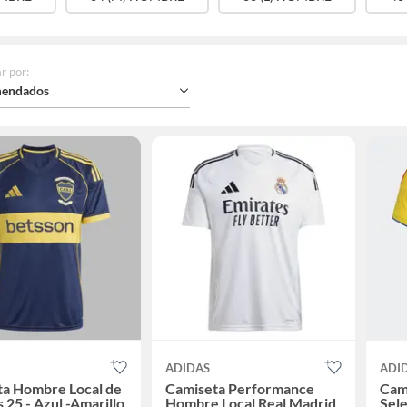
r por
:
endados
ADIDAS
ADI
ta Hombre Local de
Camiseta Performance
Cami
s 25 - Azul -Amarillo
Hombre Local Real Madrid
Sel