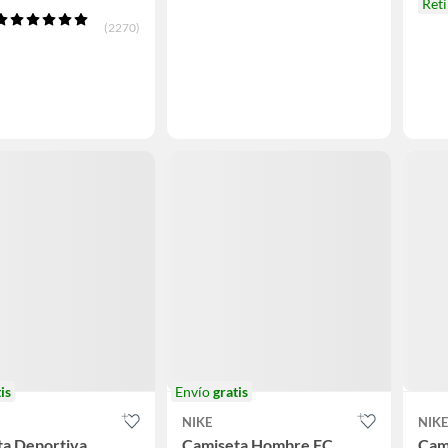
Ret
(2270)
is
Envío
gratis
NIKE
NIKE
ta Deportiva
Camiseta Hombre FC
Cam