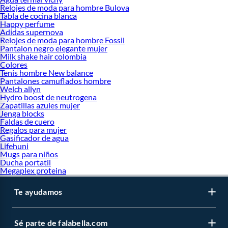
Relojes de moda para hombre Bulova
Tabla de cocina blanca
Happy perfume
Adidas supernova
Relojes de moda para hombre Fossil
Pantalon negro elegante mujer
Milk shake hair colombia
Colores
Tenis hombre New balance
Pantalones camuflados hombre
Welch allyn
Hydro boost de neutrogena
Zapatillas azules mujer
Jenga blocks
Faldas de cuero
Regalos para mujer
Gasificador de agua
Lifehuni
Mugs para niños
Ducha portatil
Megaplex proteina
Te ayudamos
Sé parte de falabella.com