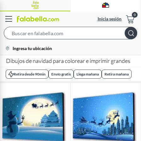
Inicia sesión
Search
Bar
location-
Ingresa tu ubicación
icon
Dibujos de navidad para colorear e imprimir grandes
Retira desde 90min
Envío gratis
Llega mañana
Retira mañana