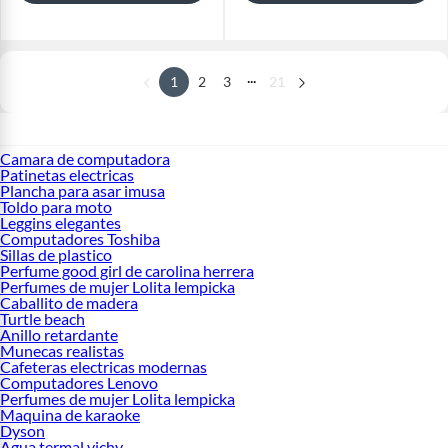
...
1
2
3
21
Camara de computadora
Patinetas electricas
Plancha para asar imusa
Toldo para moto
Leggins elegantes
Computadores Toshiba
Sillas de plastico
Perfume good girl de carolina herrera
Perfumes de mujer Lolita lempicka
Caballito de madera
Turtle beach
Anillo retardante
Munecas realistas
Cafeteras electricas modernas
Computadores Lenovo
Perfumes de mujer Lolita lempicka
Maquina de karaoke
Dyson
Agua termal vichy