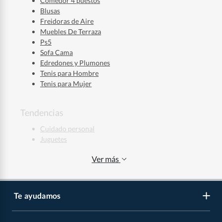
Comedor 4 puestos
Blusas
Freidoras de Aire
Muebles De Terraza
Ps5
Sofa Cama
Edredones y Plumones
Tenis para Hombre
Tenis para Mujer
Tendencias
Cuidado personal
Juguetes
Maquillaje
Ver más
Ropa deportiva
Jeans Hombre
Jeans Mujer
Regalos de Navidad
Te ayudamos
Regalos de Navidad para Niños
Regalos de Navidad para Mujeres