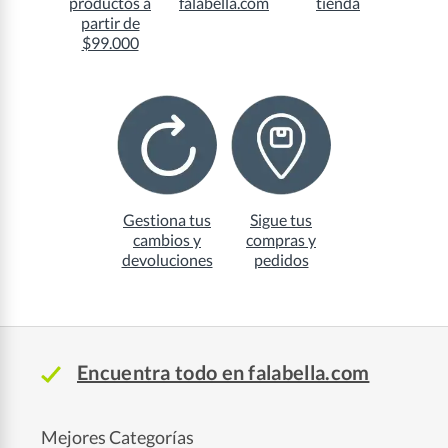
productos a
falabella.com
tienda
partir de
$99.000
Gestiona tus
Sigue tus
cambios y
compras y
devoluciones
pedidos
Encuentra todo en falabella.com
Mejores Categorías