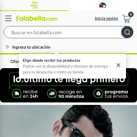
Inicia sesión
Search
Bar
location-
Ingresa tu ubicación
icon
Elige dónde recibir tus productos
Ofertas
0% interés
✕
Podrás ver la disponibilidad y tiempos de entrega
para tu despacho o retiro en tienda.