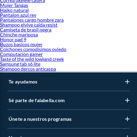
Correa ukelele casera
Mujer Tangas
Haiko natural
Pantalon azul rey
Pantalones cargo hombre zara
Shampoo elvive caida resist
Camiseta de brasil negra
Chinche mariposa
Honor pad 9
Buzos basicos mujer
Colchones comodisimos oviedo
Computacion gamer
Taste of the wild lowland creek
Samsung tab s6 lite
Shampoo dercos anticaspa
Te ayudamos
Sé parte de falabella.com
Únete a nuestros programas