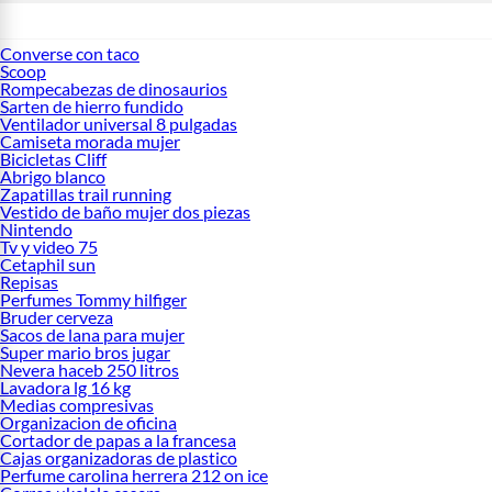
Converse con taco
Scoop
Rompecabezas de dinosaurios
Sarten de hierro fundido
Ventilador universal 8 pulgadas
Camiseta morada mujer
Bicicletas Cliff
Abrigo blanco
Zapatillas trail running
Vestido de baño mujer dos piezas
Nintendo
Tv y video 75
Cetaphil sun
Repisas
Perfumes Tommy hilfiger
Bruder cerveza
Sacos de lana para mujer
Super mario bros jugar
Nevera haceb 250 litros
Lavadora lg 16 kg
Medias compresivas
Organizacion de oficina
Cortador de papas a la francesa
Cajas organizadoras de plastico
Perfume carolina herrera 212 on ice