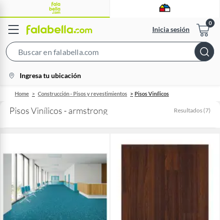
Inicia sesión
Search
Bar
location-
Ingresa tu ubicación
icon
Home
Construcción - Pisos y revestimientos
Pisos Vinílicos
Pisos Vinílicos - armstrong
Resultados
(
7
)