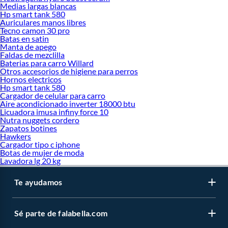
Medias largas blancas
Hp smart tank 580
Auriculares manos libres
Tecno camon 30 pro
Batas en satin
Manta de apego
Faldas de mezclilla
Baterias para carro Willard
Otros accesorios de higiene para perros
Hornos electricos
Hp smart tank 580
Cargador de celular para carro
Aire acondicionado inverter 18000 btu
Licuadora imusa infiny force 10
Nutra nuggets cordero
Zapatos botines
Hawkers
Cargador tipo c iphone
Botas de mujer de moda
Lavadora lg 20 kg
Te ayudamos
Sé parte de falabella.com