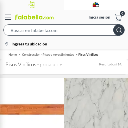
Inicia sesión
Search
Bar
location-
Ingresa tu ubicación
icon
Home
Construcción - Pisos y revestimientos
Pisos Vinílicos
Pisos Vinílicos - prosource
Resultados
(
14
)