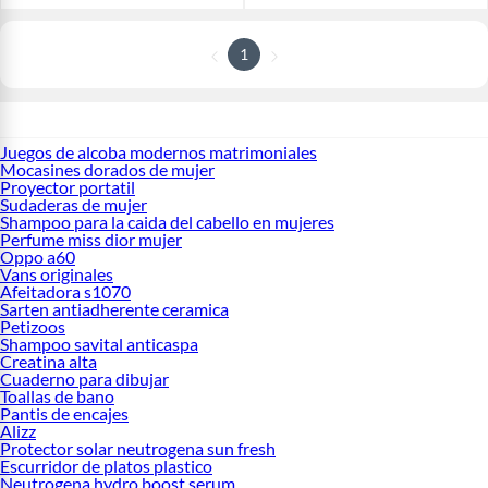
1
Juegos de alcoba modernos matrimoniales
Mocasines dorados de mujer
Proyector portatil
Sudaderas de mujer
Shampoo para la caida del cabello en mujeres
Perfume miss dior mujer
Oppo a60
Vans originales
Afeitadora s1070
Sarten antiadherente ceramica
Petizoos
Shampoo savital anticaspa
Creatina alta
Cuaderno para dibujar
Toallas de bano
Pantis de encajes
Alizz
Protector solar neutrogena sun fresh
Escurridor de platos plastico
Neutrogena hydro boost serum