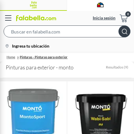
Inicia sesión
Search
Bar
location-
Ingresa tu ubicación
icon
Home
Pinturas - Pinturas para exterior
Pinturas para exterior - monto
Resultados
(
9
)