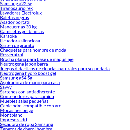
Samsung a22 5g
Tiranosaurio rex
Lavadoras Electrolux
Baletas negras
Asador portatil
Mancuernas 30 kg
Camisetas gef blancas
Karaoke
Licuadora silenciosa
Sarten de granito
Chaquetas para hombre de moda
Resveratrol
Brocha plana para base de maquillaje
Neutrogena jabon barra
Juegos didacticos de ciencias naturales para secundaria
Neutrogena hydro boost gel
Samsung a54 5g
Aspiradora de mano para casa
Savvy
Sartenes con antiadherente
Contenedores para comida
Muebles salas pequeñas
Cable hdmi compatible con arc
Mocasines beige
Montblanc
Impresora dtf
Secadora de ropa Samsung
Zapatos de charol hombre