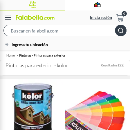
Inicia sesión
Search
Bar
location-
Ingresa tu ubicación
icon
Home
Pinturas - Pinturas para exterior
Pinturas para exterior - kolor
Resultados
(
22
)