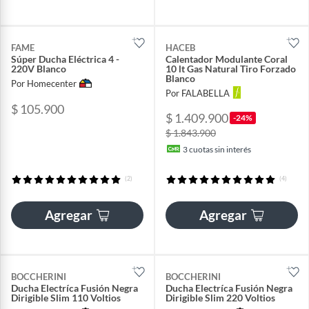
FAME
HACEB
Súper Ducha Eléctrica 4 -
Calentador Modulante Coral
220V Blanco
10 lt Gas Natural Tiro Forzado
Blanco
Por Homecenter
Por FALABELLA
$ 105.900
$ 1.409.900
-24%
$ 1.843.900
3
cuotas sin interés
(2)
(4)
Agregar
Agregar
BOCCHERINI
BOCCHERINI
Ducha Electríca Fusión Negra
Ducha Electríca Fusión Negra
Dirigible Slim 110 Voltios
Dirigible Slim 220 Voltios