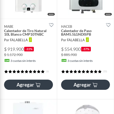
MABE
HACEB
Calentador de Tiro Natural
Calentador de Paso
10L Blanco CMP10TNBC
BAM5.5LGNDISPB
Por FALABELLA
Por FALABELLA
$ 919.900
$ 554.900
-22%
-37%
$ 1.172.900
$ 885.900
3
cuotas sin interés
3
cuotas sin interés
(6)
(31)
Agregar
Agregar