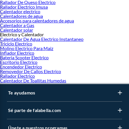
Rallador De Queso Electrico
Rallador Electrico Imusa
Calentador electrico
Calentadores de agua
Accesorios para calentadores de agua
Calentador a Gas
Calentador solar
Electrico y Calentador
Calentador De Agua Electrico Instantaneo
Triciclo Electrico
Molino Electrico Para Maiz
Inflador Electrico
Bateria Scooter Electrico
Escritorio Electrico
Encendedor Electrico
Removedor De Callos Electrico
Rallador Electrico
Calentador De Toallitas Humedas
Te ayudamos
Sé parte de falabella.com
Únete a nuestros programas