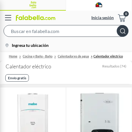
Inicia sesión
Search
Bar
location-
Ingresa tu ubicación
icon
Home
Cocina y Baño - Baño
Calentadores de agua
Calentador eléctrico
Calentador eléctrico
Resultados
(
74
)
Envío gratis