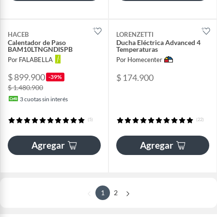
HACEB
LORENZETTI
Calentador de Paso
Ducha Eléctrica Advanced 4
BAM10LTNGNDISPB
Temperaturas
Por FALABELLA
Por Homecenter
$ 899.900
$ 174.900
-39%
$ 1.480.900
3
cuotas sin interés
(5)
(22)
Agregar
Agregar
1
2