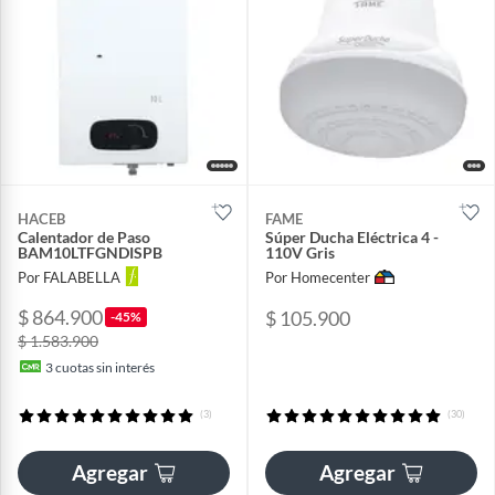
HACEB
FAME
Calentador de Paso
Súper Ducha Eléctrica 4 -
BAM10LTFGNDISPB
110V Gris
Por FALABELLA
Por Homecenter
$ 864.900
$ 105.900
-45%
$ 1.583.900
3
cuotas sin interés
(3)
(30)
Agregar
Agregar