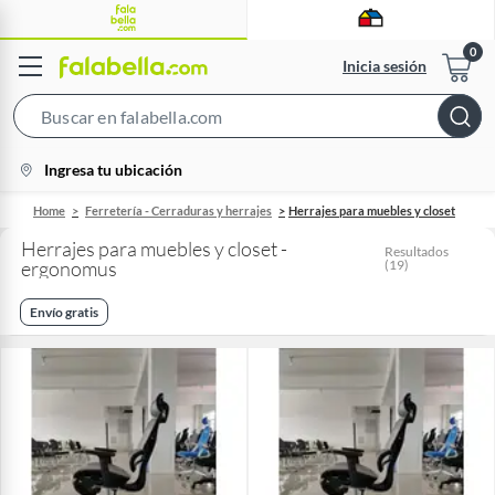
Inicia sesión
Search
Bar
location-
Ingresa tu ubicación
icon
Home
Ferretería - Cerraduras y herrajes
Herrajes para muebles y closet
Herrajes para muebles y closet -
Resultados
ergonomus
(
19
)
Envío gratis