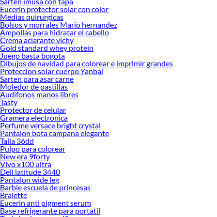
Sarten imusa con tapa
Eucerin protector solar con color
Medias quirurgicas
Bolsos y morrales Mario hernandez
Ampollas para hidratar el cabello
Crema aclarante vichy
Gold standard whey protein
Juego basta bogota
Dibujos de navidad para colorear e imprimir grandes
Proteccion solar cuerpo Yanbal
Sarten para asar carne
Moledor de pastillas
Audifonos manos libres
Tasty
Protector de celular
Gramera electronica
Perfume versace bright crystal
Pantalon bota campana elegante
Talla 36dd
Pulpo para colorear
New era 9forty
Vivo x100 ultra
Dell latitude 3440
Pantalon wide leg
Barbie escuela de princesas
Bralette
Eucerin anti pigment serum
Base refrigerante para portatil