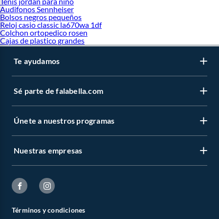
Tenis jordan para niño
Audifonos Sennheiser
Bolsos negros pequeños
Reloj casio classic la670wa 1df
Colchon ortopedico rosen
Cajas de plastico grandes
Te ayudamos
Sé parte de falabella.com
Únete a nuestros programas
Nuestras empresas
Términos y condiciones