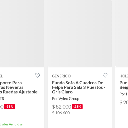
EL
GENERICO
HOL
porte Para
Funda Sofa A Cuadros De
Pue
ras Neveras
Felpa Para Sala 3 Puestos -
Bei
 Ruedas Ajustable
Gris Claro
Por 
ITS
Por Vylex Group
$ 2
00
$ 82.000
-38%
-23%
$ 106.600
dades Vendidas