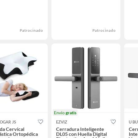
Patrocinado
Patrocinado
Envío
gratis
OGAR JS
EZVIZ
U B
da Cervical
Cerradura Inteligente
Cerr
ástica Ortopédica
DL05 con Huella Digital
Inte