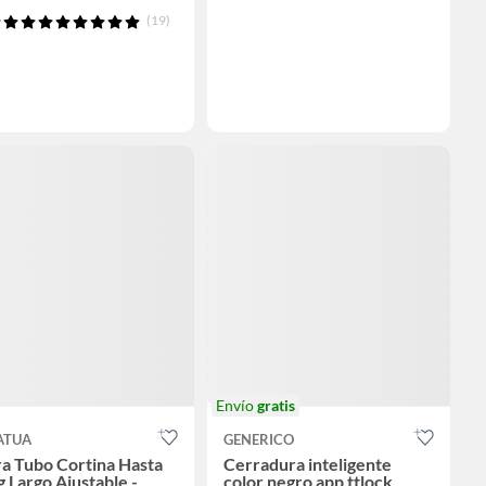
(19)
Envío
gratis
ATUA
GENERICO
a Tubo Cortina Hasta
Cerradura inteligente
 Largo Ajustable -
color negro app ttlock