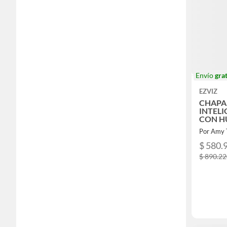
Envío
grat
EZVIZ
CHAPA
INTEL
CON HU
CÓDI
Por Amy 
$ 580.
$ 890.2