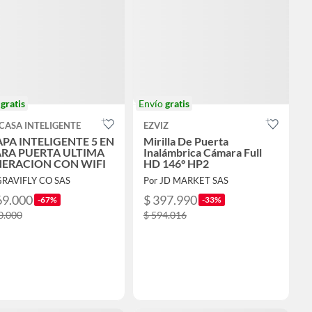
o
gratis
Envío
gratis
CASA INTELIGENTE
EZVIZ
PA INTELIGENTE 5 EN
Mirilla De Puerta
ARA PUERTA ULTIMA
Inalámbrica Cámara Full
ERACION CON WIFI
HD 146° HP2
GRAVIFLY CO SAS
Por JD MARKET SAS
69.000
$ 397.990
-67%
-33%
0.000
$ 594.016