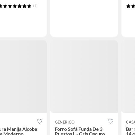
(1)
GENERICO
CAS
ra Manija Alcoba
Forro Sofá Funda De 3
Barr
da Moderno
Puestos L - Gris Oscuro
14kg