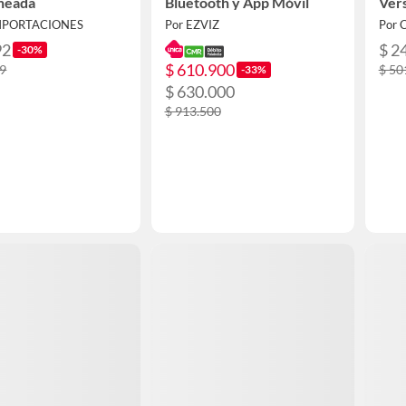
neada
Bluetooth y App Móvil
Vers
IMPORTACIONES
Por EZVIZ
Por 
92
$ 2
-30%
$ 610.900
99
$ 50
-33%
$ 630.000
$ 913.500