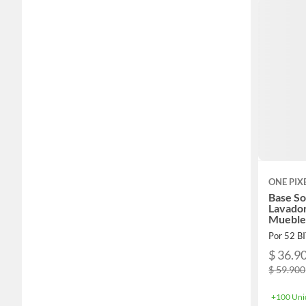
ONE PIX
Base So
Lavado
Muebles
Por 52 B
$ 36.9
$ 59.900
+100 Uni