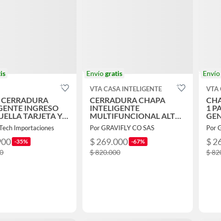
is
Envío
gratis
Enví
VTA CASA INTELIGENTE
VTA 
 CERRADURA
CERRADURA CHAPA
CHA
IGENTE INGRESO
INTELIGENTE
1 P
ELLA TARJETA Y
MULTIFUNCIONAL ALTA
GEN
GO
SEGURIDAD
Tech Importaciones
Por GRAVIFLY CO SAS
Por 
900
$ 269.000
$ 2
-35%
-67%
20
$ 820.000
$ 82