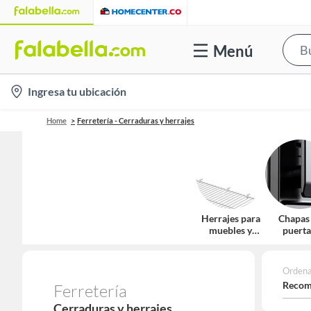
Menú
location-
Ingresa tu ubicación
icon
Home
Ferretería - Cerraduras y herrajes
Herrajes para
Chapas
muebles y
puerta
closet
cerradu
Ordena
Recom
Ferretería
Cerraduras y herrajes