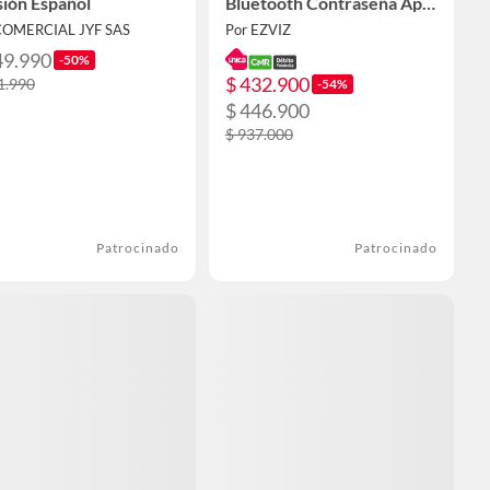
ión Español
Bluetooth Contraseña App
y Llave Mecánica
COMERCIAL JYF SAS
Por EZVIZ
49.990
-50%
$ 432.900
1.990
-54%
$ 446.900
$ 937.000
Patrocinado
Patrocinado