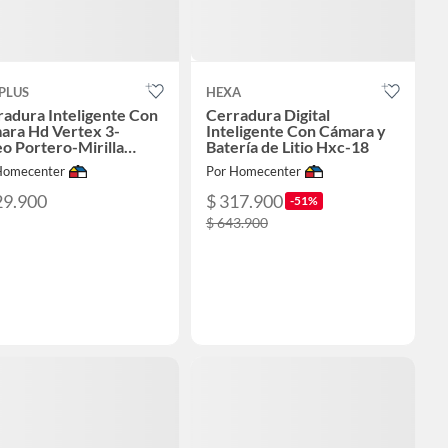
PLUS
HEXA
adura Inteligente Con
Cerradura Digital
ara Hd Vertex 3-
Inteligente Con Cámara y
o Portero-Mirilla
Batería de Litio Hxc-18
tal Y Pantalla Vta
Homecenter
Por Homecenter
29.900
$ 317.900
-51%
$ 643.900