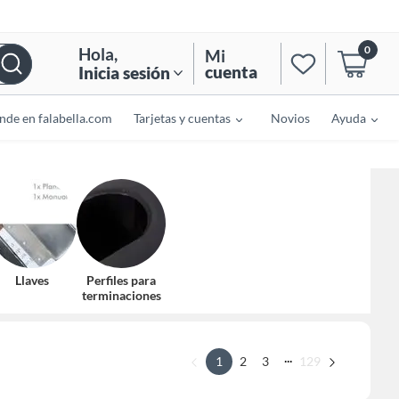
0
Hola
,
Mi
cuenta
Inicia sesión
nde en falabella.com
Tarjetas y cuentas
Novios
Ayuda
Llaves
Perfiles para
terminaciones
...
1
2
3
129