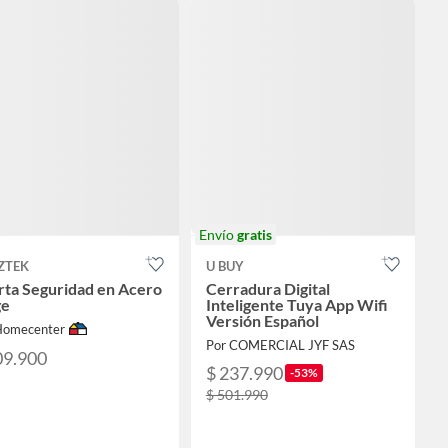
Envío
gratis
ZTEK
U BUY
rta Seguridad en Acero
Cerradura Digital
ge
Inteligente Tuya App Wifi
Versión Español
Homecenter
Por COMERCIAL JYF SAS
09.900
$ 237.990
-53%
$ 501.990