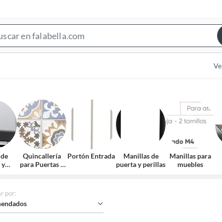
Search
Bar
Ve
 de
Quincallería
Portón Entrada
Manillas de
Manillas para
 y
para Puertas y
puerta y perillas
muebles
ras
Ventanas
r por
:
endados