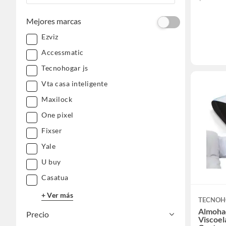
Mejores marcas
Ezviz
Accessmatic
Tecnohogar js
Vta casa inteligente
Maxilock
One pixel
Fixser
Yale
U buy
Casatua
+ Ver más
TECNOH
Almoha
Precio
Viscoel