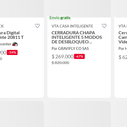
Envío
gratis
CK
VTA CASA INTELIGENTE
VTA 
ra Digital
CERRADURA CHAPA
Cerr
ente 20811 T
INTELIGENTE 5 MODOS
Cam
DE DESBLOQUEO
Vide
center
MODELO 2026 TOP
Digi
Por GRAVIFLY CO SAS
Por 
900
-59%
$ 269.000
$ 6
-67%
00
$ 820.000