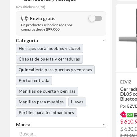
Resultados
(
6190
)
Envío gratis
En productos seleccionados por
compras desde
$99.000
Categoría
Herrajes para muebles y closet
Chapas de puerta y cerraduras
Quincallería para puertas y ventanas
Portón entrada
EZVIZ
Cerradu
Manillas de puerta y perillas
DL05 co
Bluetoo
Manillas para muebles
Llaves
Por EZVI
Perfiles para terminaciones
$ 610.
Marca
$ 630.
$ 913.5