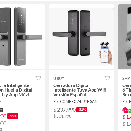
U BUY
SMA
ra Inteligente
Cerradura Digital
Cerr
n Huella Digital
Inteligente Tuya App Wifi
6 Ti
th y App Móvil
Versión Español
Reco
Z
Por COMERCIAL JYF SAS
Por 
$ 237.990
-53%
900
$ 1
$ 501.990
-33%
000
$ 1
00