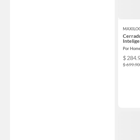
MAXILO
Cerradu
Intelig
Por Home
$ 284.
$ 699.9