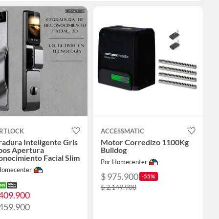
RTLOCK
ACCESSMATIC
adura Inteligente Gris
Motor Corredizo 1100Kg
pos Apertura
Bulldog
nocimiento Facial Slim
Por Homecenter
Homecenter
$ 975.900
-55%
$ 2.149.900
.409.900
.459.900