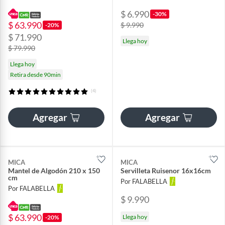
$ 6.990
-30%
$ 63.990
$ 9.990
-20%
$ 71.990
Llega hoy
$ 79.990
Llega hoy
Retira desde 90min
(4)
Agregar
Agregar
MICA
MICA
Mantel de Algodón 210 x 150
Servilleta Ruisenor 16x16cm
cm
Por FALABELLA
Por FALABELLA
$ 9.990
$ 63.990
Llega hoy
-20%