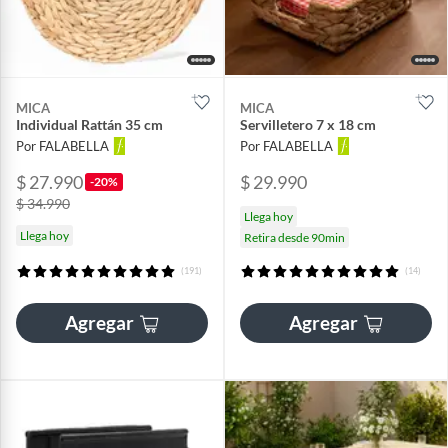
MICA
MICA
Individual Rattán 35 cm
Servilletero 7 x 18 cm
Por FALABELLA
Por FALABELLA
$ 27.990
$ 29.990
-20%
$ 34.990
Llega hoy
Llega hoy
Retira desde 90min
(191)
(14)
Agregar
Agregar