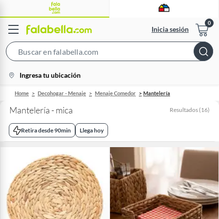
Inicia sesión
Search
Bar
location-
Ingresa tu ubicación
icon
Home
Decohogar - Menaje
Menaje Comedor
Mantelería
Mantelería - mica
Resultados
(
16
)
Retira desde 90min
Llega hoy