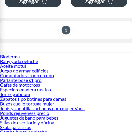
Agregar
Agregar
1
Bioderma
Baby yoda peluche
Aceite motul
Juego de armar edificios
Computadora todo en uno
Parlante bose s1 pro
Gafas de motocross
Especiero madera rustico
Torre lg xboom
Zapatos tipo botines para damas
Buzos cuello tortuga mujer
Tenis y zapatillas urbanas para mujer Vans
Ponds rejuveness precio
Juguetes de bano para bebes
Sillas de escritorio y oficina
Skala para rizos
Combo juego de alcoba