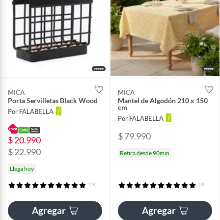
MICA
MICA
Porta Servilletas Black Wood
Mantel de Algodón 210 x 150
cm
Por FALABELLA
Por FALABELLA
$ 79.990
$ 20.990
$ 22.990
Retira desde 90min
Llega hoy
(18)
(3)
Agregar
Agregar