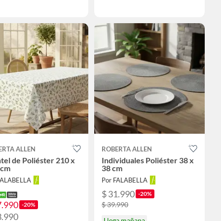
ERTA ALLEN
ROBERTA ALLEN
el de Poliéster 210 x
Individuales Poliéster 38 x
 cm
38 cm
FALABELLA
Por FALABELLA
$ 31.990
-20%
7.990
$ 39.990
-20%
3.990
Llega mañana