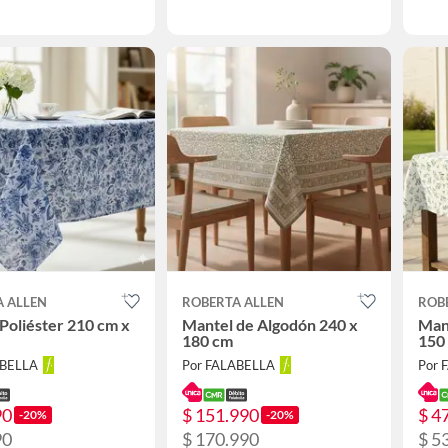
A ALLEN
ROBERTA ALLEN
ROB
Poliéster 210 cm x
Mantel de Algodón 240 x
Mant
180 cm
150
ABELLA
Por FALABELLA
Por 
90
$ 151.990
$ 4
-20%
-20%
90
$ 170.990
$ 5