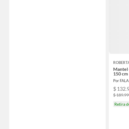
ROBERT
Mantel 
150 cm
Por FAL
$ 132.
$ 189.9
Retira 