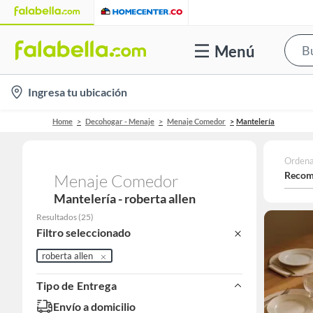
Menú
location-
Ingresa tu ubicación
icon
Home
Decohogar - Menaje
Menaje Comedor
Mantelería
Ordena
Recom
Menaje Comedor
Mantelería - roberta allen
Resultados
(
25
)
Filtro seleccionado
roberta allen
Tipo de Entrega
Envío a domicilio