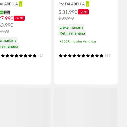
FALABELLA
Por FALABELLA
$ 31.990
-20%
27.990
$ 39.990
-20%
43.990
Llega mañana
9.990
Retira mañana
ga mañana
+250 Unidades Vendidas
ira mañana
(12)
(84)