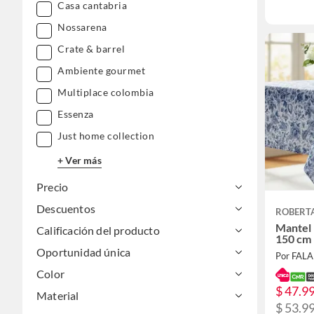
Casa cantabria
Nossarena
Crate & barrel
Ambiente gourmet
Multiplace colombia
Essenza
Just home collection
+ Ver más
Precio
Descuentos
ROBERT
Mantel 
Calificación del producto
150 cm
Oportunidad única
Por FAL
Color
$ 47.9
Material
$ 53.9