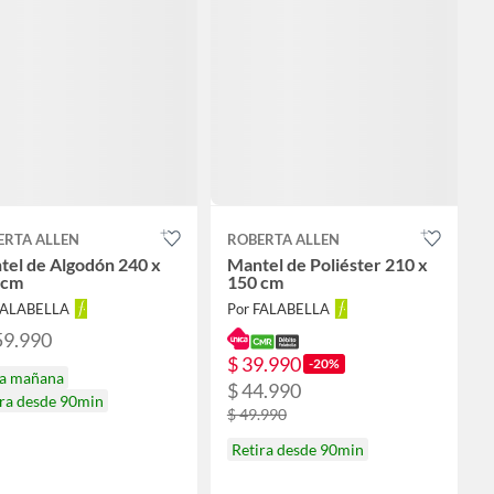
ERTA ALLEN
ROBERTA ALLEN
tel de Algodón 240 x
Mantel de Poliéster 210 x
 cm
150 cm
FALABELLA
Por FALABELLA
59.990
$ 39.990
-20%
ga mañana
$ 44.990
ira desde 90min
$ 49.990
Retira desde 90min