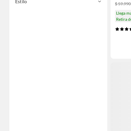
Estilo
$ 59.990
Llega m
Retira 