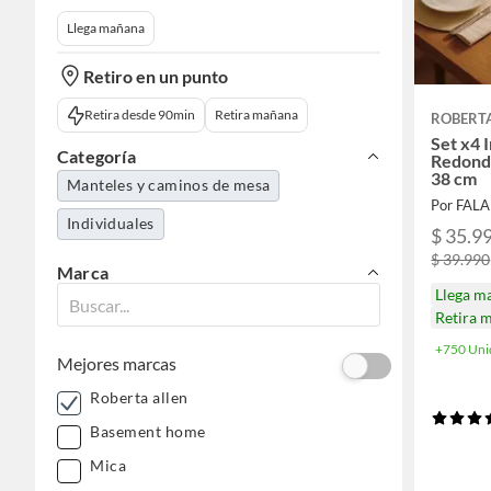
Llega mañana
Retiro en un punto
Retira desde 90min
Retira mañana
ROBERT
Set x4 
Categoría
Redondo
38 cm
Manteles y caminos de mesa
Por FAL
Individuales
$ 35.9
$ 39.990
Marca
Llega m
Retira 
+750 Uni
Mejores marcas
Roberta allen
Basement home
Mica