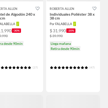
ERTA ALLEN
ROBERTA ALLEN
tel de Algodón 240 x
Individuales Poliéster 38 x
 cm
38 cm
FALABELLA
Por FALABELLA
11.990
$ 31.990
-30%
-20%
9.990
$ 39.990
ira desde 90min
Llega mañana
Retira desde 90min
(27)
(47)