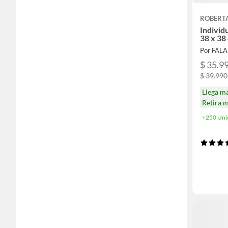
ROBERT
Individu
38 x 38
Por FAL
$ 35.9
$ 39.990
Llega m
Retira 
+250 Uni