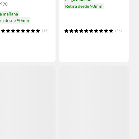
.990
Retira desde 90min
ga mañana
ira desde 90min
(18)
(56)