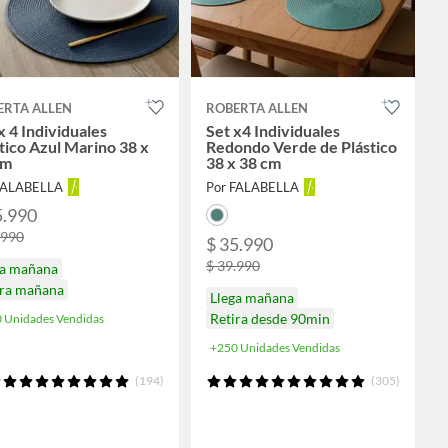
ERTA ALLEN
ROBERTA ALLEN
x 4 Individuales
Set x4 Individuales
tico Azul Marino 38 x
Redondo Verde de Plástico
cm
38 x 38 cm
FALABELLA
Por FALABELLA
5.990
.990
$ 35.990
$ 39.990
ga mañana
ira mañana
Llega mañana
Retira desde 90min
 Unidades Vendidas
+250 Unidades Vendidas
(194)
(305)