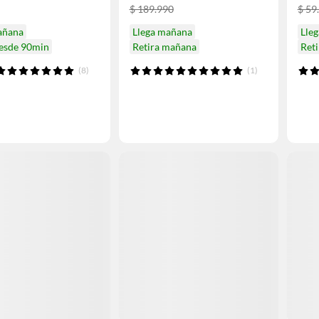
$ 189.990
$ 59
añana
Llega mañana
Lle
desde 90min
Retira mañana
Ret
(8)
(1)