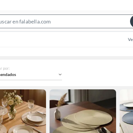
Search
Bar
Ve
r por
:
endados