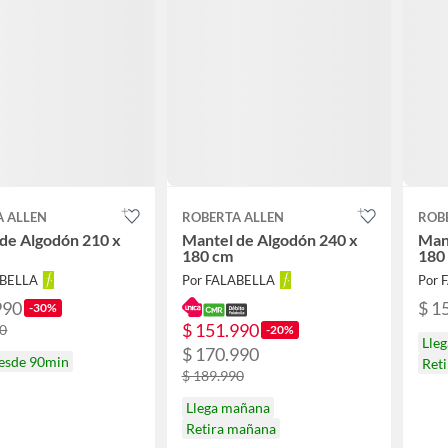
A ALLEN
ROBERTA ALLEN
ROB
de Algodón 210 x
Mantel de Algodón 240 x
Man
180 cm
180
ABELLA
Por FALABELLA
Por 
990
$ 1
-30%
$ 151.990
90
-20%
Lle
$ 170.990
desde 90min
Ret
$ 189.990
Llega mañana
Retira mañana