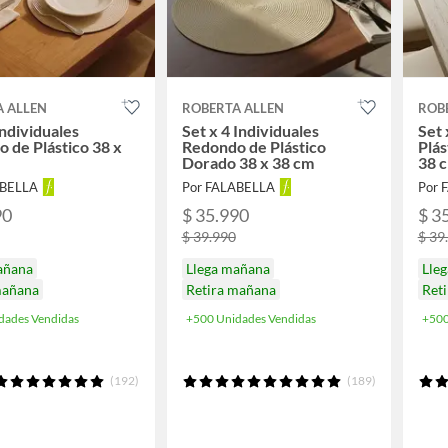
A ALLEN
ROBERTA ALLEN
ROB
Individuales
Set x 4 Individuales
Set 
 de Plástico 38 x
Redondo de Plástico
Plás
Dorado 38 x 38 cm
38 
ABELLA
Por FALABELLA
Por 
90
$ 35.990
$ 3
$ 39.990
$ 39
añana
Llega mañana
Lle
mañana
Retira mañana
Ret
dades Vendidas
+500 Unidades Vendidas
+500
(192)
(189)