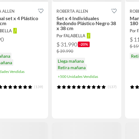
A ALLEN
ROBERTA ALLEN
ROB
al set x 4 Plástico
Set x 4 Individuales
Man
 cm
Redondo Plástico Negro 38
180
x 38 cm
ABELLA
Por 
Por FALABELLA
90
$ 1
$ 31.990
-20%
$ 15
$ 39.990
añana
Ret
Llega mañana
mañana
Retira mañana
dades Vendidas
+500 Unidades Vendidas
(139)
(137)