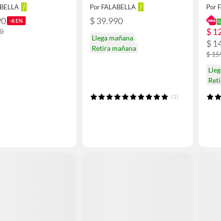
ABELLA
Por FALABELLA
Por 
90
$ 39.990
-61%
$ 1
90
Llega mañana
$ 1
Retira mañana
$ 15
Lle
Ret
(1)