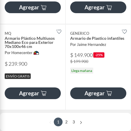
Agregar
Agregar
MQ
GENERICO
Armario Plástico Multiusos
Armario de Plastico infantiles
Mediano Eco para Exterior
Por Jaime Hernandez
70x100x46 cm
Por Homecenter
$ 149.900
-25%
$ 199.900
$ 239.900
Llega mañana
ENVÍO GRATIS
Agregar
Agregar
1
2
3