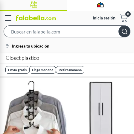
Inicia sesión
Search
Bar
location-
Ingresa tu ubicación
icon
Closet plastico
Envío gratis
Llega mañana
Retira mañana