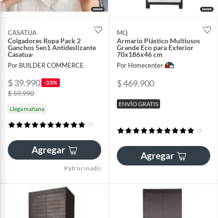
CASATUA
MQ
Colgadores Ropa Pack 2
Armario Plástico Multiusos
Ganchos 5en1 Antideslizante
Grande Eco para Exterior
Casatua-
70x186x46 cm
Por BUILDER COMMERCE
Por Homecenter
$ 39.990
$ 469.900
-33%
$ 59.990
ENVÍO GRATIS
Llega mañana
(1)
(6)
Agregar
Agregar
Patrocinado