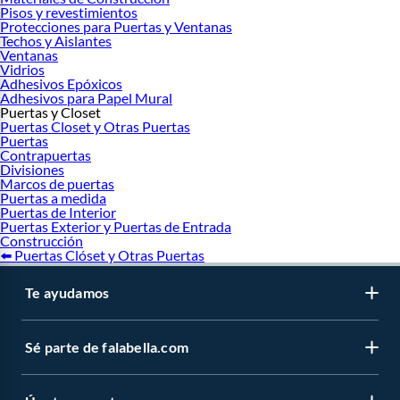
Pisos y revestimientos
Protecciones para Puertas y Ventanas
Techos y Aislantes
Ventanas
Vidrios
Adhesivos Epóxicos
Adhesivos para Papel Mural
Puertas y Closet
Puertas Closet y Otras Puertas
Puertas
Contrapuertas
Divisiones
Marcos de puertas
Puertas a medida
Puertas de Interior
Puertas Exterior y Puertas de Entrada
Construcción
⬅️ Puertas Clóset y Otras Puertas
Te ayudamos
Sé parte de falabella.com