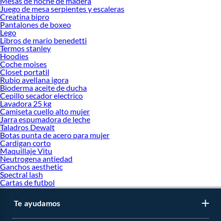
Mesas de noche de madera
Juego de mesa serpientes y escaleras
Creatina bipro
Pantalones de boxeo
Lego
Libros de mario benedetti
Termos stanley
Hoodies
Coche moises
Closet portatil
Rubio avellana igora
Bioderma aceite de ducha
Cepillo secador electrico
Lavadora 25 kg
Camiseta cuello alto mujer
Jarra espumadora de leche
Taladros Dewalt
Botas punta de acero para mujer
Cardigan corto
Maquillaje Vitu
Neutrogena antiedad
Ganchos aesthetic
Spectral lash
Cartas de futbol
Te ayudamos