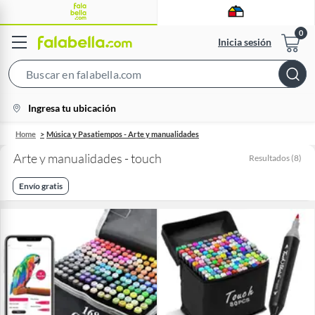
Inicia sesión
Search
Bar
location-
Ingresa tu ubicación
icon
Home
Música y Pasatiempos - Arte y manualidades
Arte y manualidades - touch
Resultados
(
8
)
Envío gratis