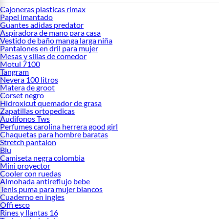
Cajoneras plasticas rimax
Papel imantado
Guantes adidas predator
Aspiradora de mano para casa
Vestido de baño manga larga niña
Pantalones en dril para mujer
Mesas y sillas de comedor
Motul 7100
Tangram
Nevera 100 litros
Matera de groot
Corset negro
Hidroxicut quemador de grasa
Zapatillas ortopedicas
Audifonos Tws
Perfumes carolina herrera good girl
Chaquetas para hombre baratas
Stretch pantalon
Blu
Camiseta negra colombia
Mini proyector
Cooler con ruedas
Almohada antireflujo bebe
Tenis puma para mujer blancos
Cuaderno en ingles
Offi esco
Rines y llantas 16