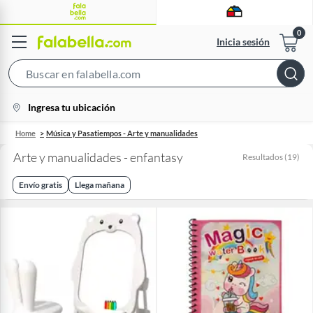
Inicia sesión
Search
Bar
location-
Ingresa tu ubicación
icon
Home
Música y Pasatiempos - Arte y manualidades
Arte y manualidades - enfantasy
Resultados
(
19
)
Envío gratis
Llega mañana