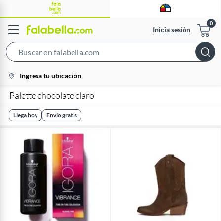
Inicia sesión
Search
Bar
location-
Ingresa tu ubicación
icon
Palette chocolate claro
Llega hoy
Envío gratis