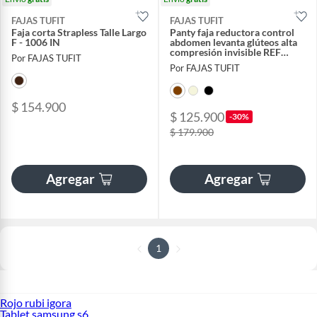
FAJAS TUFIT
FAJAS TUFIT
Faja corta Strapless Talle Largo
Panty faja reductora control
F - 1006 IN
abdomen levanta glúteos alta
compresión invisible REF
Por FAJAS TUFIT
3411I
Por FAJAS TUFIT
$ 154.900
$ 125.900
-30%
$ 179.900
Agregar
Agregar
1
Rojo rubi igora
Tablet samsung s6