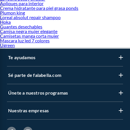
Apliques para interior
Crema hidratante para piel grasa ponds
Plumon king
Loreal absolut repair shampoo
Hoka
Guantes desechables
Camisa negra mujer elegante
Camisetas manga corta mujer
Mascara luz led 7 colores
Ugreen
Te ayudamos
Sé parte de falabella.com
Únete a nuestros programas
Nuestras empresas