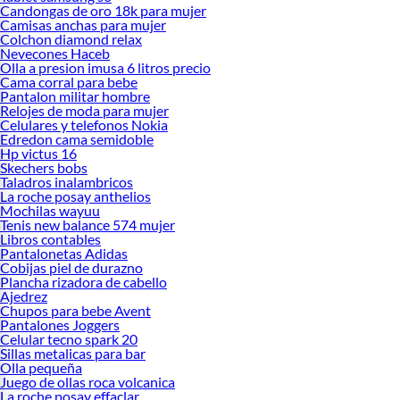
Candongas de oro 18k para mujer
Camisas anchas para mujer
Colchon diamond relax
Nevecones Haceb
Olla a presion imusa 6 litros precio
Cama corral para bebe
Pantalon militar hombre
Relojes de moda para mujer
Celulares y telefonos Nokia
Edredon cama semidoble
Hp victus 16
Skechers bobs
Taladros inalambricos
La roche posay anthelios
Mochilas wayuu
Tenis new balance 574 mujer
Libros contables
Pantalonetas Adidas
Cobijas piel de durazno
Plancha rizadora de cabello
Ajedrez
Chupos para bebe Avent
Pantalones Joggers
Celular tecno spark 20
Sillas metalicas para bar
Olla pequeña
Juego de ollas roca volcanica
La roche posay effaclar