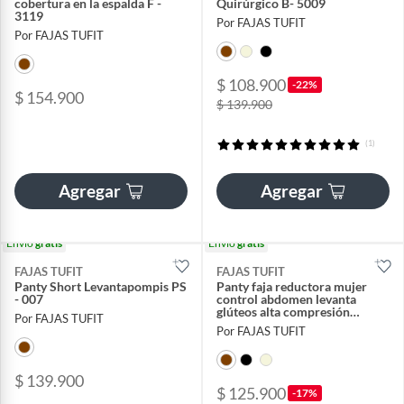
cobertura en la espalda F -
Quirúrgico B- 5009
3119
Por FAJAS TUFIT
Por FAJAS TUFIT
$ 108.900
-22%
$ 154.900
$ 139.900
(1)
Agregar
Agregar
Envío
gratis
Envío
gratis
FAJAS TUFIT
FAJAS TUFIT
Panty Short Levantapompis PS
Panty faja reductora mujer
- 007
control abdomen levanta
glúteos alta compresión
Por FAJAS TUFIT
invisible WP 447
Por FAJAS TUFIT
$ 139.900
$ 125.900
-17%