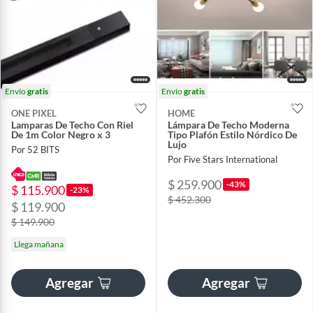
Envío
gratis
Envío
gratis
ONE PIXEL
HOME
Lamparas De Techo Con Riel
Lámpara De Techo Moderna
De 1m Color Negro x 3
Tipo Plafón Estilo Nórdico De
Lujo
Por 52 BITS
Por Five Stars International
$ 259.900
-43%
$ 115.900
-23%
$ 452.300
$ 119.900
$ 149.900
Llega mañana
Agregar
Agregar