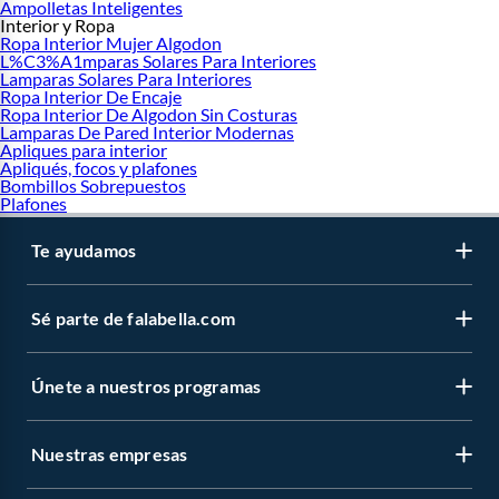
Ampolletas Inteligentes
Interior y Ropa
Ropa Interior Mujer Algodon
L%C3%A1mparas Solares Para Interiores
Lamparas Solares Para Interiores
Ropa Interior De Encaje
Ropa Interior De Algodon Sin Costuras
Lamparas De Pared Interior Modernas
Apliques para interior
Apliqués, focos y plafones
Bombillos Sobrepuestos
Plafones
Te ayudamos
Sé parte de falabella.com
Únete a nuestros programas
Nuestras empresas