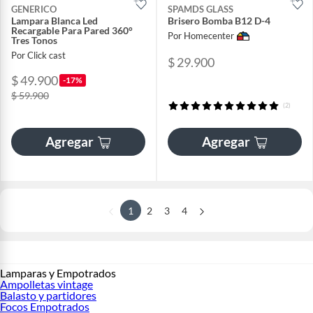
GENERICO
SPAMDS GLASS
Lampara Blanca Led
Brisero Bomba B12 D-4
Recargable Para Pared 360°
Por Homecenter
Tres Tonos
Por Click cast
$ 29.900
$ 49.900
-17%
$ 59.900
(2)
Agregar
Agregar
1
2
3
4
Lamparas y Empotrados
Ampolletas vintage
Balasto y partidores
Focos Empotrados