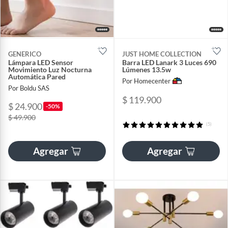
GENERICO
JUST HOME COLLECTION
Lámpara LED Sensor
Barra LED Lanark 3 Luces 690
Movimiento Luz Nocturna
Lúmenes 13.5w
Automática Pared
Por Homecenter
Por Boldu SAS
$ 119.900
$ 24.900
-50%
$ 49.900
(5)
Agregar
Agregar