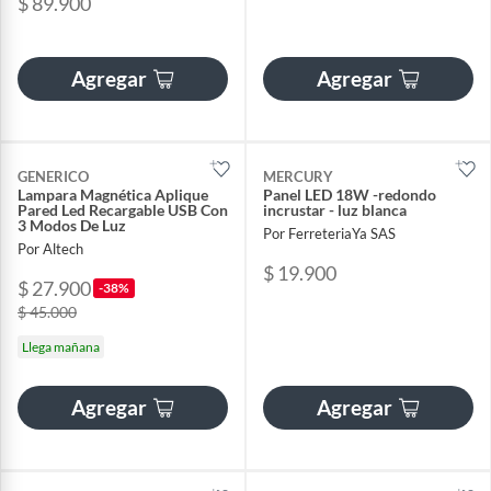
$ 89.900
Agregar
Agregar
GENERICO
MERCURY
Lampara Magnética Aplique
Panel LED 18W -redondo
Pared Led Recargable USB Con
incrustar - luz blanca
3 Modos De Luz
Por FerreteriaYa SAS
Por Altech
$ 19.900
$ 27.900
-38%
$ 45.000
Llega mañana
Agregar
Agregar