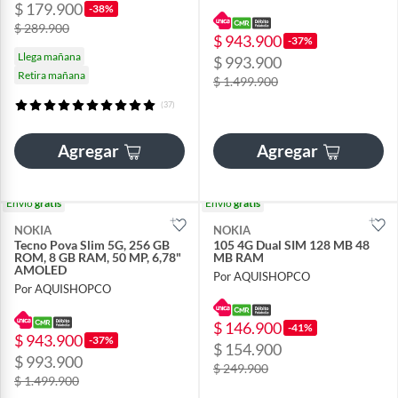
$ 179.900
-38%
$ 289.900
$ 943.900
-37%
Llega mañana
$ 993.900
Retira mañana
$ 1.499.900
(37)
Agregar
Agregar
Envío
gratis
Envío
gratis
NOKIA
NOKIA
Tecno Pova Slim 5G, 256 GB
105 4G Dual SIM 128 MB 48
ROM, 8 GB RAM, 50 MP, 6,78"
MB RAM
AMOLED
Por AQUISHOPCO
Por AQUISHOPCO
$ 146.900
-41%
$ 943.900
-37%
$ 154.900
$ 993.900
$ 249.900
$ 1.499.900