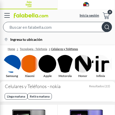
Inicia sesión
Search
Bar
location-
Ingresa tu ubicación
icon
Home
Tecnología - Telefonía
Celulares y Teléfonos
Samsung
Xiaomi
Apple
Motorola
Honor
Infinix
Celulares y Teléfonos - nokia
Resultados
(
22
)
Llega mañana
Retira mañana