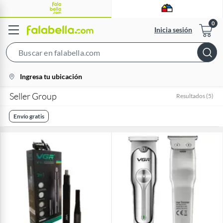
Inicia sesión
Search
Bar
location-
Ingresa tu ubicación
icon
Seller Group
Resultados
(
5
)
Envío gratis