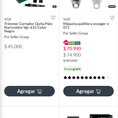
VGR
VGR
Trimmer Cortador Quita Pelo
Máquina patillera voyager v-
Narizoídos Vgr-615 Color
071
Negro
Por Seller Group
Por Seller Group
$ 45.000
$ 70.990
$ 74.900
$ 80.000
Envío
gratis
(4)
Agregar
Agregar