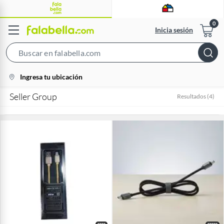
Inicia sesión
Search
Bar
location-
Ingresa tu ubicación
icon
Seller Group
Resultados
(
4
)