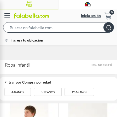
Inicia sesión
Search
Bar
location-
Ingresa tu ubicación
icon
Ropa Infantil
Resultados
(
54
)
Filtrar por
Compra por edad
4-8 AÑOS
8-12 AÑOS
12-16 AÑOS