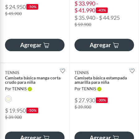
$ 33.990 -
$ 24.950
-50%
$ 41.990
-43%
$ 49.900
$ 35.940 - $ 44.925
$ 59.900
Agregar
Agregar
TENNIS
TENNIS
Camiseta básica manga corta
Camiseta básica estampada
crudo para niña
amarilla para niña
Por TENNIS
Por TENNIS
$ 27.930
-30%
$ 39.900
$ 19.950
-50%
$ 39.900
Agregar
Agregar