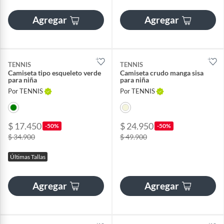
Agregar
Agregar
TENNIS
TENNIS
Camiseta tipo esqueleto verde
Camiseta crudo manga sisa
para niña
para niña
Por TENNIS
Por TENNIS
$ 17.450
$ 24.950
-50%
-50%
$ 34.900
$ 49.900
Últimas Tallas
Agregar
Agregar