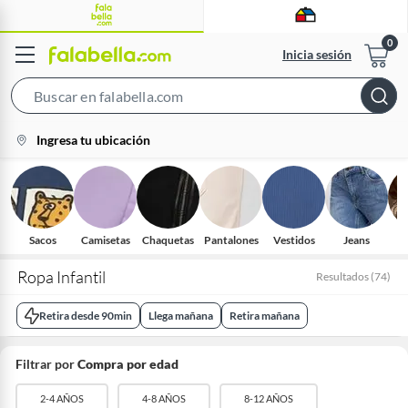
Inicia sesión
Search
Bar
location-
Ingresa tu ubicación
icon
Sacos
Camisetas
Chaquetas
Pantalones
Vestidos
Jeans
C
Ropa Infantil
Resultados
(
74
)
Retira desde 90min
Llega mañana
Retira mañana
Filtrar por
Compra por edad
2-4 AÑOS
4-8 AÑOS
8-12 AÑOS