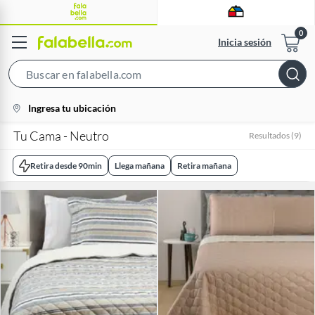
Inicia sesión
Search
Bar
location-
Ingresa tu ubicación
icon
Tu Cama - Neutro
Resultados
(
9
)
Retira desde 90min
Llega mañana
Retira mañana