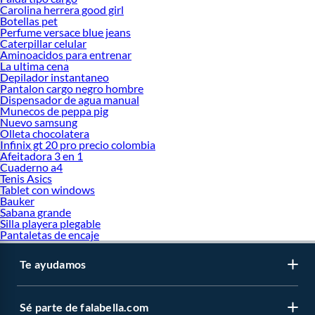
Carolina herrera good girl
Botellas pet
Perfume versace blue jeans
Caterpillar celular
Aminoacidos para entrenar
La ultima cena
Depilador instantaneo
Pantalon cargo negro hombre
Dispensador de agua manual
Munecos de peppa pig
Nuevo samsung
Olleta chocolatera
Infinix gt 20 pro precio colombia
Afeitadora 3 en 1
Cuaderno a4
Tenis Asics
Tablet con windows
Bauker
Sabana grande
Silla playera plegable
Pantaletas de encaje
Te ayudamos
Sé parte de falabella.com