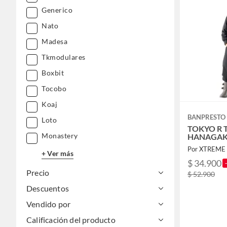
Herramientas y máquinas
Generico
Construcción
Ferretería
Nato
Madesa
Automotriz
Gasfitería
Tkmodulares
Música y pasatiempos
Boxbit
Tocobo
Koaj
BANPRESTO
Loto
TOKYO R 
Monastery
HANAGAKI
Por XTREME 
+ Ver más
$ 34.900
Precio
$ 52.900
Descuentos
Vendido por
Calificación del producto