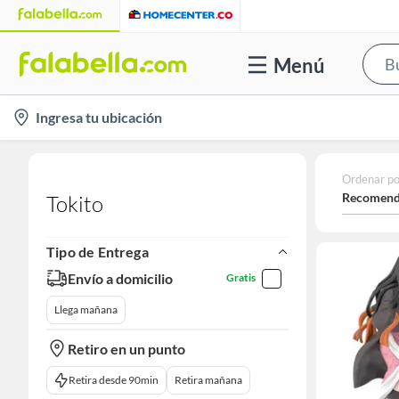
Menú
location-
Ingresa tu ubicación
icon
Ordenar po
Recomend
Tokito
Tipo de Entrega
Envío a domicilio
Gratis
Llega mañana
Retiro en un punto
Retira desde 90min
Retira mañana