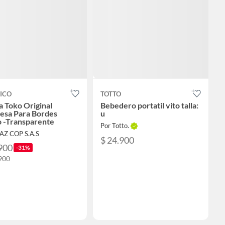
ICO
TOTTO
 Toko Original
Bebedero portatil vito talla:
esa Para Bordes
u
 -Transparente
Por Totto.
IAZ COP S.A.S
$ 24.900
900
-31%
900