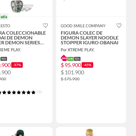
ratis
ESTO
GOOD SMILE COMPANY
RA COLECCIONABLE
FIGURA COLEC DE
AI DE DEMON
DEMON SLAYER NOODLE
ER DEMON SERIES
STOPPER IGURO OBANAI
B GYOKKO
REME PLAY.
Por XTREME PLAY.
0.900
$ 95.900
-37%
-45%
6.900
$ 101.900
900
$ 175.900
(1)