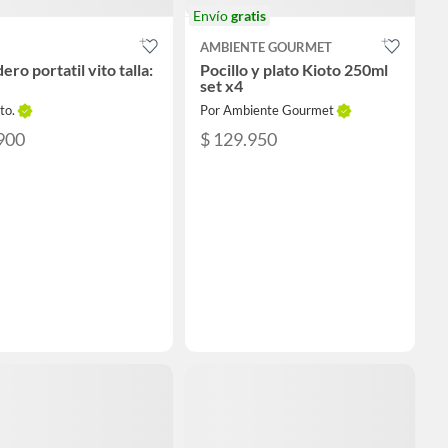
Envío
gratis
AMBIENTE GOURMET
ro portatil vito talla:
Pocillo y plato Kioto 250ml
set x4
to.
Por Ambiente Gourmet
900
$ 129.950