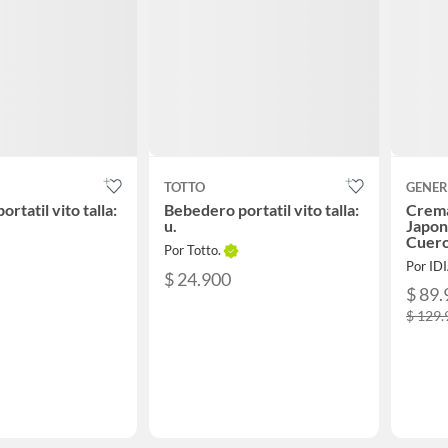
TOTTO
GENER
rtatil vito talla:
Bebedero portatil vito talla:
Crema
u.
Japon
Cuero
Por Totto.
Por ID
$ 24.900
$ 89.
$ 129.