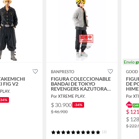
Envío
g
BANPRESTO
GOOD 
TAKEMICHI
FIGURA COLECCIONABLE
FIGU
 FIG V2
BANDAI DE TOKYO
DE P
REVENGERS KAZUTORA
HIM
PLAY.
HANEMIYA
Por XTREME PLAY.
Por XT
-34%
$ 30.900
-34%
$ 12
$ 46.900
$ 12
$ 222.
(2)