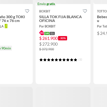
Envío
gratis
BOXBIT
TOTTO
baño 300 g TOKI
SILLA TOK FIJA BLANCA
Bebede
 76 x 76 cm
OFICINA
u
LLA
Por BOXBIT
Por Tot
$ 24.
$ 261.900
-30%
$ 272.900
e 90min
$ 372.900
(1)