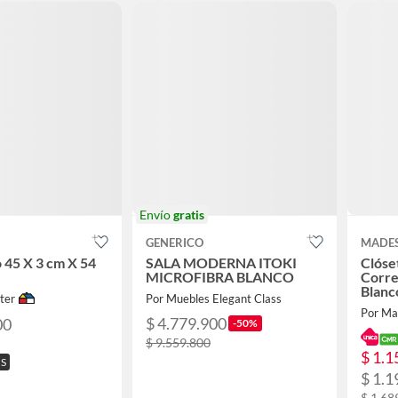
Envío
gratis
GENERICO
MADE
o 45 X 3 cm X 54
SALA MODERNA ITOKI
Clóse
MICROFIBRA BLANCO
Corre
Blanc
ter
Por Muebles Elegant Class
54 cm
Por Ma
$ 4.779.900
00
-50%
$ 9.559.800
$ 1.1
IS
$ 1.1
$ 1.68