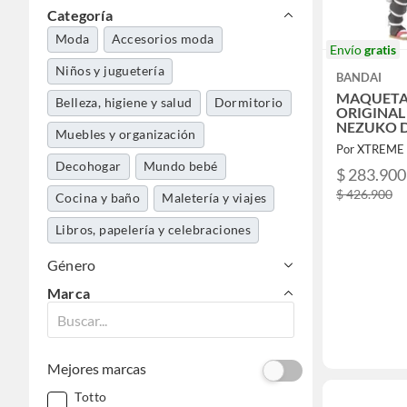
Categoría
Moda
Accesorios moda
Envío
gratis
Niños y juguetería
BANDAI
MAQUETA
Belleza, higiene y salud
Dormitorio
ORIGINA
NEZUKO 
Muebles y organización
MK
Por XTREME 
Decohogar
Mundo bebé
$ 283.900
$ 426.900
Cocina y baño
Maletería y viajes
Libros, papelería y celebraciones
Tecnología
Deportes y aire libre
Género
Marca
Mascotas
Electrohogar
Alimentos y bebidas
Calzado y tenis
Jardín y terraza
Mejores marcas
Aseo y limpieza
Totto