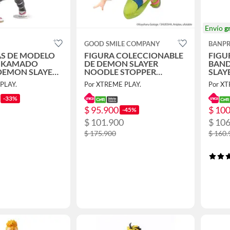
Envío
g
GOOD SMILE COMPANY
BANPR
S DE MODELO
FIGURA COLECCIONABLE
FIGU
L KAMADO
DE DEMON SLAYER
BAND
DEMON SLAYER
NOODLE STOPPER
SLAY
KANROJI
V10 
PLAY.
Por XTREME PLAY.
Por XT
-33%
$ 95.900
$ 10
-45%
$ 101.900
$ 10
$ 175.900
$ 160.