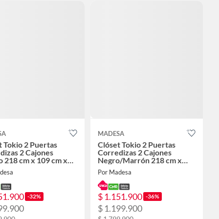
SA
MADESA
t Tokio 2 Puertas
Clóset Tokio 2 Puertas
dizas 2 Cajones
Corredizas 2 Cajones
o 218 cm x 109 cm x
Negro/Marrón 218 cm x
109 cm x 54 cm
desa
Por Madesa
51.900
$ 1.151.900
-32%
-36%
99.900
$ 1.199.900
9.900
$ 1.799.900