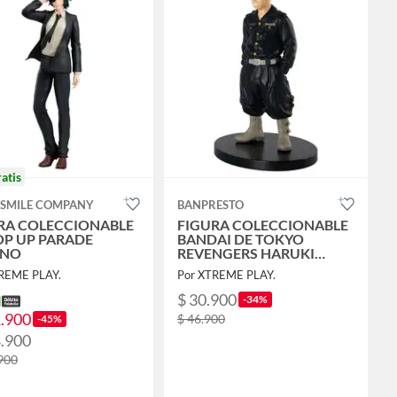
ratis
SMILE COMPANY
BANPRESTO
RA COLECCIONABLE
FIGURA COLECCIONABLE
OP UP PARADE
BANDAI DE TOKYO
ENO
REVENGERS HARUKI
HAYASHIDA FIGURE
REME PLAY.
Por XTREME PLAY.
$ 30.900
-34%
1.900
$ 46.900
-45%
8.900
900