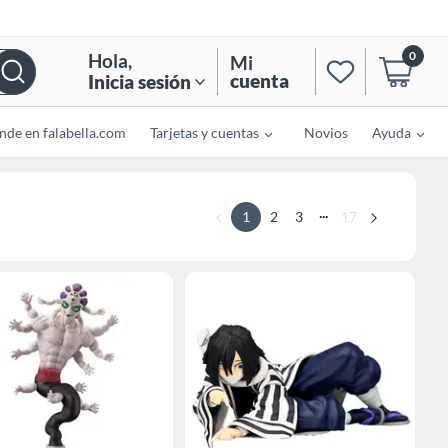
0
Hola
,
Mi
cuenta
Inicia sesión
nde en falabella.com
Tarjetas y cuentas
Novios
Ayuda
...
1
2
3
17