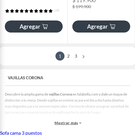
$ 199.900
(29)
Agregar
Agregar
1
2
3
VAJILLAS CORONA
Descubre la amplia gama de
vajillas Corona
en falabella.com y dale un toque de
distinción a tu mesa. Desde vajillas económicas para el día a día hasta diseños
más elegantes para ocasiones especiales, Corona te ofrece una gran variedad de
opciones para que encuentres la vajilla perfecta para tu hogar.
En nuestro catálogo encontrarás
vajillas Corona económicas
y resistentes, como
Mostrar más
las de melamina, que son ideales para el uso diario y están disponibles en una
Sofa cama 3 puestos
gran variedad de colores y diseños. Además, son fáciles de limpiar y aptas para