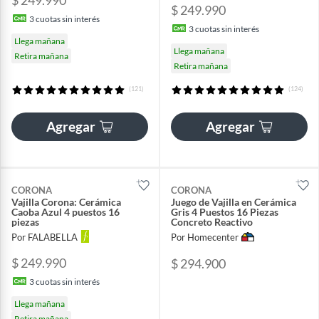
$ 249.990
3
cuotas sin interés
3
cuotas sin interés
Llega mañana
Llega mañana
Retira mañana
Retira mañana
(121)
(124)
Agregar
Agregar
CORONA
CORONA
Vajilla Corona: Cerámica
Juego de Vajilla en Cerámica
Caoba Azul 4 puestos 16
Gris 4 Puestos 16 Piezas
piezas
Concreto Reactivo
Por FALABELLA
Por Homecenter
$ 249.990
$ 294.900
3
cuotas sin interés
Llega mañana
Retira mañana