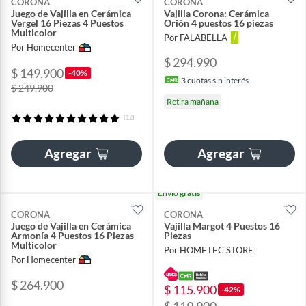
CORONA
CORONA
Juego de Vajilla en Cerámica
Vajilla Corona: Cerámica
Vergel 16 Piezas 4 Puestos
Orión 4 puestos 16 piezas
Multicolor
Por FALABELLA
Por Homecenter
$ 294.990
$ 149.900
-40%
3
cuotas sin interés
$ 249.900
Retira mañana
(12)
Agregar
Agregar
Envío
gratis
CORONA
CORONA
Juego de Vajilla en Cerámica
Vajilla Margot 4 Puestos 16
Armonía 4 Puestos 16 Piezas
Piezas
Multicolor
Por HOMETEC STORE
Por Homecenter
$ 264.900
$ 115.900
-42%
$ 119.900