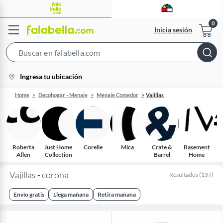
Inicia sesión
Search
Bar
location-
Ingresa tu ubicación
icon
Home
Decohogar - Menaje
Menaje Comedor
Vajillas
Roberta
Just Home
Corelle
Mica
Crate &
Basement
Allen
Collection
Barrel
Home
Vajillas - corona
Resultados
(
137
)
Envío gratis
Llega mañana
Retira mañana